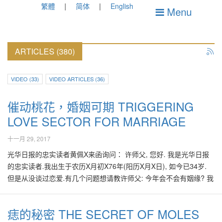
繁體
简体
English
Menu
ARTICLES (380)
VIDEO (33)
VIDEO ARTICLES (36)
催动桃花，婚姻可期 TRIGGERING
LOVE SECTOR FOR MARRIAGE
十一月 29, 2017
光华日报的忠实读者黄佩X来函询问： 许师父, 您好. 我是光华日报
的忠实读者.我出生于农历X月初X76年(阳历X月X日), 如今已34岁.
但是从没谈过恋爱.有几个问题想请教许师父: 今年会不会有姻缘? 我
的八字有没结婚运. 要如何催动我的桃花. 我的名字如何, 须改名吗?
麻烦师傅替我解答，谢谢你…… 黄佩X的八字（没有生时）如下：
痣的秘密 THE SECRET OF MOLES
吉 戊 葵 丙 时 午 巳 辰 由黄小姐的出生日的仅仅六个字，