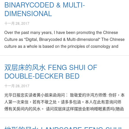
高人，但只属极少数而已。可是有一些人可能认为自己因为常烧香
作事业，但要尽量避免口角、争执。 2010虎年在林先生的事业宫里
BINARYCODED & MULTI-
显明的部位。然而处于现代知识泛滥的时代，有关面相学的论点往
像做什么事情都不太顺利。 上唇有痣在相学上是一种福相，表示一
色，紫色，桃色的花卉，或画像，可望在今年中，遇上到心仪的对
拜佛打坐等，已经能通天达地或"通灵"，也能感应"气场"的好坏，于
带来一些新的景象与机会，他极想大事开拓另一片领空。 林先生先
往残杂不少令人迷茫、似是而非的谬论。 传统的面相学说认为男性
DIMENSIONAL
生将不愁吃、不愁穿，人际关系很好。然而其缺点是有时候说话太
象。 祝贺大家情场得意！
是便在参观或选择房屋时，凭自己的"超感应能力"，如在房屋内感到
天喜水、木，因此比较适合从事流动性的行业或产品，如饮料、业
的鼻为财星，女性的鼻为夫星。其实在现代社会来讲，女性的鼻子
直率，容易得罪人，命中忌水，一生中多多少少会遭遇到一次水
舒服与否，来判断该房屋的风水吉凶以决定购买与否。 更甚的是，
务、运输、汽车、交通等，或需有创意的行业如家私、印刷、设
也与财运有关连。鼻子的准头高大及有肉的人，赚钱门路多，适合
十一月 28, 2017
难。 嘴上有痣的人，除了有吃福，在爱情上，艳福也不小，常常会
一些夫妇在参观或选择房屋时，把婴孩或小孩也一同带去，让他们
计、有机农业等相关行业。 林太太的八字： 己 癸 癸 癸 未
创业。鼻翼大的人，通常较会守财或多积蓄。 有读者问道，他天生
Over the past many years, I have been promoting the Chinese
有艳遇，出乎意外地得到美女或帅哥的恋眷，人也比较喜爱浪漫。
在该单位内活动，认为如果他们的孩子觉得舒服，没有哭闹，即表
亥 亥 卯 此八字显示林太太自小聪明伶俐、喜艺术、有创意，与
鼻子准头与鼻翼小又少肉，难道一世人就无法创业，无法拥有大财
Culture as "Digital, Binarycoded & Multi-dimensional" The Chinese
婚后会衣食无忧，在夫妻生活上比较幸福。 下巴附近的痣，主的是
示该房屋"干净"、风水好。如果小孩进入有关房屋后，开始哭闹或心
孩子有厚缘。性格急燥，对人事物要求高，带有完美主义。 由于其
富？ 这可问得好，问得妙了。鼻子准头及鼻翼小或无肉的人，其实
culture as a whole is based on the principles of cosmology and
田地基址、屋宅奴仆，此处有善痣表示老来必置华屋田产等不动
感害怕，他们便认为该房屋不吉利，甚至是凶宅，则另作他选！ 像
先天八字喜用金、水，但自虚18岁开始至老年皆土、木、火的忌神
也不必担忧只能一世人屈就为打工一族，君不见在市场上仍有不少
philosophy, derived from an ancient book of wisdoms called "Yi-
产，也是个很讲究生活品味的人. 颧骨显示权势与地位，如果有善
上述把小孩当做"房屋风水探测器"的人可真不少！其实这些过于主观
运，因此从小都必须靠自己加倍努力，才能稍为达到目标，所以形
准头不高，仍能在商场上长袖善舞，八面玲珑的人？ 也有读者听
Jing" , i.e. "易經 - The Book of Changes". Feng…
痣，表示你在职场上有一定的影响力。颧骨上如有恶痣，表示容易
性、不科学、无根据的选择房屋的方法都不对，很容易错失良屋，
成其能力强，自主且有办事能力。事业运在虚28岁前不稳定、多变
闻，某人鼻孔朝天，又鼻头无肉，是无财气，更是个"心狠手辣的
双层床的风水 FENG SHUI OF
过于相信别人，容易被他人出卖，在恋爱时常会遭到第三者横刀夺
甚至最后导致错误选择对家人风水不好的房屋，带来长远对财运、
动。 其八字也看得出她可以与丈夫在事业上合作，有帮夫运。 2011
人"？这样的论调应该是一些不知出自何处的谬论，极有误导之嫌。
DOUBLE-DECKER BED
爱，好事也容易被别人捷足先登，此外你的心脏及血液循环方面会
事业、健康或感情的的负面影响！ 笔者有听闻也亲眼见过一些所谓
兔年对林太太是极好的，是她的贵人年，又有"三喜临门"的现象，可
其实鼻孔朝天，鼻头无肉人，为人爽直，对新事物常感好奇，缺乏
有潜在的病变，平时要注意预防保养。 手心有痣代表聪明而不缺钱
的"师父"到达有关房屋单位内，闭目打坐数分钟，然后就凭他内心
预见在她的事业、健康与财务上都会出现机会重重，必须好好把
耐性、喜欢尝试新产品，比较容易破财而已。绝不可武断地认为是
十一月 28, 2017
用，老年时会很有成就。手背有痣则善于理财，占有欲颇强，且能
的"感应"来为客户决定购买与否。也有的仅仅根据一家之主的生肖来
握，并让机会好好发挥。 根据郭先生的八字来探讨，他在2010年有
什么"心狠手辣"之人，以免一竹竿打翻一船人，为人不公。 耳朵显
光华日报忠实读者黄小姐来函询问： 致敬爱的许鸿方师傅: 你好，本
在婚后掌握家中的经济大权。 脚底的痣代表做人能脚踏实地，不过
作选择，比如说肖马及鼠的人不可居住在向南或向北的屋子，必须
事业上的新机会，宜好好把握。 林先生的先天性格导致他可能曾涉
示虚1岁到14岁的运势。传统的面相学认为招风耳无祖业，孩提时期
人第一次来信，若有不敬之处，请多多包涵。本人在此有意询问师
是大器晚成的类型，会晚一点才发达。脚底的痣代表住宅运佳，能
选择向西南的屋子。而肖鸡及肖兔鼠的人，不可居住在向东或向西
足各种行业或兴趣，都有相当经验，因此多才多艺。其缺点是全身
的运气较不好。两耳贴脑的人，比较听从父母的话，容易得到双亲
傅有关房间内的风水。 请问双层床这样摆放会影响睡眠素质吗(随函
聚财。脚底有痣的人也表示驿马星重，因此云游四海或出外旅游的
的屋子，而必须选择向东南或西北的屋子。其实这样的择屋法皆过
都有刀，只不知那把比较锋利，因此奉劝林先生必须认清自己最有
的厚爱，如再加上耳珠长的话，运势自小都比较好，也大多会继承
附上卧房平面图)？ 双层床的下层靠的是墙壁，顶层靠的是窗口，这
机会，在职场上也能够呼风唤雨。脚指里有痣，显示你是个忠厚老
于笼统，见仁见智，甚至是可说是无稽之谈。 经验丰富的风水老师
经验与把握的技术或行业，专注在其中，把目前的事业做的完美
祖业。 和眉毛一样，耳朵长加上耳肉厚的人，健康与寿命都会比较
样行得通吗? 试问会否影响健康？睡双层床的下层还是顶层好？ 若
实的人，颇能获得部属、朋友之拥护及帮助，将来在事业上必也会
在帮助客户选择屋子时，考虑的不单只是灯柱、路冲等条件。房屋
后，才转向开拓其他的行业，以免两头不到岸。 从风水的角度来
长。一般来讲，天生耳朵长的人未必常见，因此耳朵短或肉薄的读