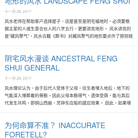
地形的风水 LANDSCAPE FENG SHUI
睡双层床的顶床会否会否做恶梦。(因本人连续几天的都作了古怪的
有一番作为。 后记: 本篇原有标题，电脑打字误置“痔”一字，实为
的内在与外在环境、全家人的八字五行与屋宅是否相配。屋子的平
看，林先生宜多穿著蓝色与绿色，避免红色、黄色，以期增强气
者，也不必怀疑自己必定是命短之人，免得杞人忧天，影响心情。
恶梦) 书架这样摆会导致学业上分心吗？ 这样房内摆设有什么风水
“痣”。多谢好风水粉丝来电指正。 (Kenny Hoo, 21-9-2010）
面度，地图等也必须提供给风水老师作分析，以便准确地配合全家
十一月 28, 2017
势、财气，在2010年内能够把机会发挥得更好。林太太宜多穿著蓝
其实命的长短，与平时起居饮食，及有无多加照顾健康有直接关
上的冒犯？ 怎样在房里催桃花？ 窗口后的是后巷，鸽子很多，我是
人的命理八字。 除此，屋子外围的气场与水的来方、去方，屋子能
色与白色，避免青色、红色与黄色。 在2011年，林太太的事业、财
系。 通常眼睛大、圆而有神的人，学习能力佳，有冲劲而且性格坚
风水老师在帮助客户选择屋子、店屋甚至是阴宅福地时，必须要根
否该开窗？一方面空气虽会流通，但灰尘多，会否影响健康？ 请师
否收纳外气，屋前后的山、河溪等可能带来的正或负面影响，都必
运与产业运皆与有提升的好现象。除此，她在2011兔年里会是个丰
韧，往往面对困难时能够努力解决问题。 眼睛细加上单眼皮的人，
据主家的人或生意合伙人的八字五行，更要讲究地形。 风水讲究的
傅给予风水上的宝贵意见，本人将感激不尽。谢谢。 黄小姐 忠实读
须考虑在内。大门、卧房、水沟等方位，皆必须加以确认、配合。
硕的一年。我也从林先生的八字探讨，他的夫妻宫显示其妻能力
对人事物较细心，做事有条不紊，忍耐力也强，但为人稍会斤斤计
是"藏风聚气"，风水古籍《葬书》对藏风聚气的地形要点作了原则规
者 由黄小姐来函附上卧房的平面图来看，她的双层床安置在房门的
因此有关风水老师必须对命理、八字、紫微斗数等有极深入的功夫
强，善于理财，贤慧有助力，因此进行任何事务前最好先知会妻子
较。绝不可就以此断定这样的人是"坏种"，要不然我们的身边可就没
定。符合规定藏风聚气的是背面要有高山为靠，前面远处要有低
斜对角，没有被门冲也连接浴室、马桶，虽然没有她的个人资料加
才行。 除了上述，有经验的风水老师也非常注重厨房及灶头的方
或与她讨论一番，会得到好的建议与助力。 由于他两人皆喜用水，
几个好人了，对他人欠缺公平，也可能因错误观念而与贵人檫身而
伏、山坡缓和重叠的小山，左右两侧有青龙、白虎护山环抱，明堂
以配合，但基本上该床的方位是好的。 然而，该双层床的顶层床头
位，如果有选择的话，厨房或厕所不落在西北方及西南方。除此，
阴宅风水漫谈 ANCESTRAL FENG
因此居家大门向北或大门坐落在北方是极好的。 如果想要得到风水
过。 一些人也许认为上三白眼的人命不好，其实不尽然，此类人物
（即宅的前方）部分要地势宽敞开阳，并且最好堂前有曲水环抱，
靠窗口，在风水学来讲是处于动线，通常卧此之人难以睡熟，或睡
屋主与室内设计师配合时也必须加以留意，在设计屋子时尤其是厨
的一番助力，可以请教有口碑的风水老师，把居家风水与家人的八
虽然人缘欠佳，但事业运颇佳，也极有财运、能守财，而且很愿意
SHUI GENERAL
为绝佳好风水论之。 然而随着现代社会的迅速发展，如此的风水条
不安宁，经年累月必定影响情绪与健康状况。好风水建议黄小姐把
房，灶头安置的方位绝不可被门冲到，不然会引起婚姻、健康、财
字加以调整与配合，必能把机会发挥的淋漓尽致。
为他人保守秘密。而下三白眼睛的人，对物质需求高，由于比较以
件可真是可遇而不可求。因此在实际选择住宅、店铺或阴宅福地
该双层床的床头转动90度，以便床头靠墙。 如果空间不足，也可以
务上的问题。 几个月前，笔者为一名单亲妈妈勘察一间入住了好几
十一月 28, 2017
自我为重，易遭他人孤立，人缘欠佳。 眼尾向上（俗称"眼角高"）
时，许多风水老师只要求后方的地势或建筑比前方来的高，左方的
考虑不移动该床，睡在顶层的人只需在睡觉时把头脚的方向对调就
年的洋房。在搬入此间美轮美奂的洋房前，她与前夫恩爱异常，已
的人通常自尊心比较强，不易与人妥协，人缘不佳，因此自己必须
地势或建筑比右方高，且明堂开阔，没有面对高塔、尖角、灯柱
风水理论认为，由于后代人受体于父母，往生者埋入地后，地下的
好了，意思说在顶层的人，把脚向到窗的方向就行了。 黄小姐说她
育有一名聪明伶俐的男孩。两夫妇在共同打拼多年后，凑足金钱购
多主动与他人交流，以免让人误以为不合群，被人孤立，在遇到困
等，那这种环境便具备了"藏风聚气"的上好条件。当然左方比较高的
气能深入埋葬着的骨骸。因此父母本骸得气，遗体受荫，能与其后
联续几天都作了古怪的梦，极有可能是因为睡在上层的床头靠窗，
买此间洋房，深信从两人会更加恩爱，白头偕老。当时他们也花了
难时求助无门。 而眼尾较向下垂的人比较感性，内心常欠缺安全
地势未必是一定好的，因为仍然需要配合整个地形、座向以及全家
代发生共鸣，即铜山西崩，灵钟东应般的感应效果。 因此，如果埋
处于动线，导致脑波在睡觉时也不时波动，睡不安宁。如果房里她
一大笔金钱，用专业室内设计师来设计及装修该屋。难怪该间洋房
感，容易倾慕别人，对物资的要求高，较喜好追求名牌，也期望会
人的八字为准。 讲到地形，一般人想买块地皮来建立独立洋房时，
葬着祖先或父母骨骸的坟地风水佳，该地的风水效应会为后代带来
只有一个人使用，那么建议她睡在下层，会比较好，那也比较安
装潢得美观大方，身处屋内，心感舒服异常，想必曾花费不菲，一
被他人有所仰慕。 其实除了面相，后天的运势，个人的修养与学识
先决条件是要找一片地形四正的地段，对那些三角形、菱形、或凸
好运，即为"以荫所生之道"。其实通过现代量子科学理论，是可以找
全。 目前黄小姐的书桌是靠在双层床的对面墙，书桌的右边是房
般人皆会认为该屋必定风水特佳。 其实，给人舒服感觉的屋子，很
为何命算不准？ INACCURATE
水平，在成功路上仍占一大席位。因此奉劝大家千万别一味迷信面
或凹的地段避而远之。的确如此，非四正的地形由于气的分布不均
到风水荫护作用的根据。 祖坟风水，不单影响男丁后代，对女性后
门，左边有另一玻璃桌，然后才是窗口。玻璃桌靠的墙后是一浴缸
多时候是因为室内设计所带出来的美感而已，未必一定是有好的风
相而已。对他人的判断，还是给个机会自己与他人深交后才下定
匀，风水老师一般上不鼓励使用。比如说西北乾方缺角对家居男性
FORETELL?
代之影响亦深远。 曾在某个电视节目观赏某位著名风水师介绍某墓
与马桶。这样的书桌摆设容易导致读书写字时精神散漫，而且光线
水效应。风水其实是极度针对性、个人化的，即它必须配合居者的