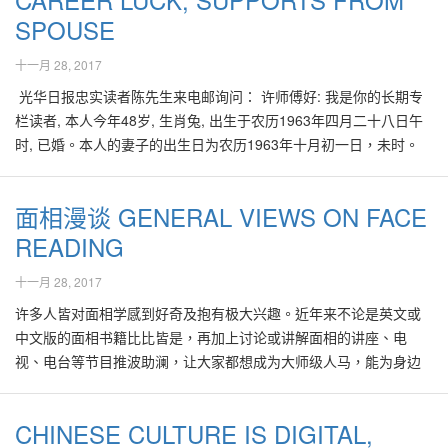
有贵人相助。耳朵上有痣者，皆代表聪明、孝顺的人。耳垂上有痣
水的角度来进一步探讨，黄小姐应该检查居家的厕所、储藏室，是
时，心里感到很舒服，觉得它们的"磁场"都很好，因此初步认为风水
SPOUSE
是大吉。手心有也好，手心的痣，善思考，细致谨慎。女性耳珠垂
否坐落在东方位，即她个人的桃花位。她家中及卧房的东方位必须
也好。 由于购买房屋绝不像买件衣服那么简单，买错了可以换或丢
有痔，表示老公能白手兴家、与妯娌好相处。耳朵小而没有耳珠的
保持整洁、光亮，避免储放杂物、脏物。建议她在卧房的正东方
掉。尤其是这一类高档房产，所付出的代价可是多数人大半生的储
十一月 28, 2017
女性，个性急躁，与妯娌难相处、口舌是非多。 两眉间在相学上又
位，长期摆设鲜艳夺目的花卉，或有浪漫爱情气息的画像，催动桃
蓄与努力。再加上Chris在这些年来，深深地体会到风水对他及家人
光华日报忠实读者陈先生来电邮询问： 许师傅好: 我是你的长期专
称"事业宫"，象征一个人事业的发展及职位的升迁，从这个部位的气
花运，可期在今年底或2011年内，出现真命天子。 高深的风水处理
的积极效应，于是为了避免选择错误，也为确保在新居能继续得到
栏读者, 本人今年48岁, 生肖兔, 出生于农历1963年四月二十八日午
色可以断出一个人一生的吉凶祸福，这个部位如有善痣，表示将来
桃花及婚姻法门，必须配合当事人的详细八字分析，以及家居的风
风水更好的眷顾，便急call笔者助他一臂之力。 许多人在选择房地产
时, 已婚。本人的妻子的出生日为农历1963年十月初一日，未时。
会拥有庞大的事业，如果是一颗灰黯的恶痣，虚岁28前后很可能会
水状况，再加上流年气势分布，才能有效地发挥风水催动桃花的效
时，大前提是地点、价格、治安等。经济能力比较好的会考虑到室
1.想问今年的事业和财运为何平平，是否需要继续目前的买卖小生
发生严重的婚姻或感情问题。 眼白里有痣，表示个性聪明灵活，能
应。 然而并不是每一位风水师都熟悉掌握或深入了解八字的分析法
内外的设计，空间的实用性，同区里居住者的阶级，或邻近购买者
意？ 2.请问我适合从事哪一类的行业？ 3.现居住的屋子开门向北，
见风转舵，不太挑剔爱情对象，基本上只要某一方面能够迎合他，
门，因此大多只能根据个人的生肖来建议催动桃花的步骤。虽然不
居的身份，房屋如果能够称托出自身的气派或身份象征是最好不
面相漫谈 GENERAL VIEWS ON FACE
请问是否适合居住？ 林先生上 林先生的八字如下 庚 甲 丁 癸
他也就会轻易接受爱情了，因此这样的人桃花也就比较多。 眉毛的
像根据八字分析配合风水这般有效，依据个人生肖来催动桃花的方
过。 至于风水的范围，一般人知道其重要性，但由于市面上滥竽充
READING
午 子 巳 卯 林先生的八字显示他长得一表人才，天性聪明，好
后半部在相学上称之为"彩霞"，象征着一个人的理智与才能，眉尾如
法，仍带有一定的效应，如： 生肖属兔、猪、羊的人，在2010年里
数者甚多，不知要信谁才好。于是有些人会参考一些普通风水书
学不倦，心地善良且人缘佳。然而由于八字内有子、午相冲现象，
果有善痣，可谓"喜上眉梢"，表示你的人际关系很好，做生意很有一
想要催动桃花运，可以在北方位摆设带有浪漫气息，多蓝色，素色
籍、或道听途说，如避免房屋面向灯柱、路冲、死胡同等简单理
十一月 28, 2017
导致先天性格稍显急躁，在事业上稍少耐心、且变动多。 林先生的
套。如果是灰暗的恶痣，表示待人处事不理智、财运欠佳。 鼻子在
的花卉，或画像，可望在今年底，找到意中人。 生肖属虎、狗、马
论，或干脆只靠当时的感觉来做购买决定。 一般来讲，我们是极少
事业运自2002年开始就不太顺意、看来当年应有事业上的重大变
许多人皆对面相学感到好奇及抱有极大兴趣。近年来不论是英文或
面相十二宫中称为"财帛宫"，鼻头越丰隆，收入的来源很多，鼻翼越
的人，想要在2010年里催动桃花运，可以在东方位摆设带有浪漫气
会遇到屋子大门对正电灯柱的。其实在风水学来说，选择房屋时，
动。进入2008年虚46岁开始，其事业、健康甚至夫妻运皆进一步滑
中文版的面相书籍比比皆是，再加上讨论或讲解面相的讲座、电
饱满，积储能力也越强。鼻头上突然出现痣，表示你最近会破点小
息，多红色，绿色，桃色的花卉，或画像，可望在今年初，找到心
不单是只对正大门的灯柱会带来负面影响，在房屋外左、右45度以
落，尤其是在2008与2009年里，虽然已加多倍努力，但都未必达到
视、电台等节目推波助澜，让大家都想成为大师级人马，能为身边
财，女性则夫运较差，总是会为了另一半而烦心，疾病方面则小心
上人。 生肖属龙、鼠、猴的人，想要在2010年里催动桃花运，可以
内的灯柱或高塔等，也会对居者带来负面，如在健康、财运、事业
想要的境界或目标。 林先生八字五行喜水木，忌火土金。所幸他当
的人指点迷津，受人尊敬甚至崇拜。 其实面相是属于较易入门的相
得到痔疮，尤其虚岁48的时候要特别注意。鼻翼上若有痣，钱财容
在西方位摆设带有浪漫气息，多白色，黄色的花卉，或画像，可望
或感情上的影响。如果避无可避，有相当经验的风水老师，多能提
下由虚46岁至55岁间，大运进入壬子、即属水、好的大运，目前的
命学之一，而且不必使用任何风水工具如罗盘，便可替人论命。 一
易流失、难有积蓄，尢其是虚岁44、45或49、50岁要特别注意。除
在今年八、九月间，遇上好的对象。 生肖属鸡、蛇、牛的人，想要
供化解之道。 笔者的确见过真的有超能力、能通灵而又深藏不露的
CHINESE CULTURE IS DIGITAL,
运势好中带坏。 其妻宫属水，表示婚后妻子有帮夫运，适合夫妻合
般人论面相时，会不经意地先留意对方的鼻子、耳朵及眼睛等比较
此，鼻梁也和钱财有关，如果鼻梁有痣的话，象征运途滞塞，就好
在2010年里催动桃花运，可以在南方位摆设带有浪漫气息，多红