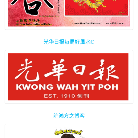
一些发了财的住户迁移到其他地区，比较大并豪华的新屋时，运势
论要求，并且水流离开的方向也必须符合相关条件。 再加上如果该
水上好的新居，好风水可能带来的吉利现象，极可能已经帮助他减
绝不仅如此，因为真正高深的风水建议，必须加入配合个人的八
却大不如前，有者甚至比以往更糟。也许是有关风水效应，也或许
地的座向能收纳当旺的气运，比如目前八运的气，又能觅得名师帮
低人生旅途的风险了。 某人的八字显示某段时间会有大财，难道一
字、五行喜忌，宅居的坐向，外围环境气场的构造等。 风水界里更
其命理大运正走下坡，种种因素，值得再加探讨。 在相当多的房屋
助立碑并定下准确的出水口处，更是喜上加喜，福上加福。能获这
切皆会自然从天而降吗？ 其实通过命理的分析，主要是把它当做其
高深的法门即绝不轻易外传的综合水法，它是极高深的理气法门。
发展计划，如果拥有的地段不四正，房屋发展设计师可以考虑把入
般好风水的福地并觅得名师的指点，可真是万金难求，也反映出该
中一种管道来帮助自己了解自身的强点、弱点、所将面对的风险与
使用此法的老师必须对命理、五行、阴阳、八卦、易经等理论了如
口区放在比较窄的部位，把多数房屋建造在内部比较宽阔的区域，
人或祖上必定积德有福，才能觅得好地、好风水。 阴宅的风水可真
机会，让自己有所准备，把风险减低，把机会提升。在了解自己的
指掌，才能以水拨气，化煞为权。因此风水虽不离常理，但也绝不
光华日报每周好風水®
这样便比较容易增强该发展计划的好风水元素，顾客的购买意愿上
的神秘又充满传奇。一些人购买了藏风聚气福地后，把祖先的遗骸
强、弱点后，可以在适当的时候做适当的事情，才能发挥所长。 周
只如此简单。
扬。拥有好风水的元素，顾客入住后生活素质提升，也间接加强发
拾金重新安置于该地，又或为自己建立生基后，便能维护现有富
遭环境，即风水的影响也绝不可忽视。风水的好与坏的确会带来难
展商的口碑，吸引更多为接下来的屋业发展计划。 除了地形影响风
贵，延长寿命，也能荫护子孙后代。 阴宅风水的效应，常令人匪夷
以估计的效应。当年孟母三迁的故事，其实风水也是其中环节。如
水的好坏与否，屋业发展区的马路、水池、水沟、溪流等的规划、
所思，也对风水这门学问的浩瀚无疆、博大精深。感到啧啧称奇。
果先天性格消极、再加上家居环境风水不佳，肯定会为此人带来更
设计与方位，皆会带来风水上的效应，也间接地影响其销售成绩。
加负面的影响了。 除了命理、风水等外围因素，个人对命运的看
在有所选择之下，购买有地的房产或新地段建屋时，为求安心，最
法，感觉，信心，以及自己对未来成功所设下的积极信念也一样重
好还是选择比较四正的地形为妙。
要。 要改命，先要改心。如果其心不常向上，再好的风水也无济于
事。
許鴻方之博客