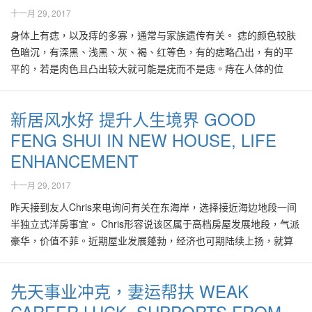
可以看得出她天性对物质要求淡弱，为人不喜管人闲事，也不喜让
十一月 29, 2017
人管，稍有孤独癖。 黄小姐的面目姣好，聪明伶俐，心肠好，喜助
身体上有痣，以及痔的多寡，通常与家族遗传有关。 痣的颜色较肤
人。她为人沉稳、厚重，信实无欺，但生活方式稍嫌呆板、枯燥乏
色暗沉，有深黑、浅黑、灰、褐、红等色，有的痣略凸出，有的平
味。她不善表达心里的话，凡事皆考虑得过深过远，有点杞人忧
平的，若是肉色且凸出较大就可能是疣而不是痣。痔在人体的位
天。 黄小姐看到身边年纪相仿的同学或朋友，逐年结婚、有小孩，
置、颜色与大小，会影响美观，因此有人会通过传统的点痣师傅，
她可能怀疑自己是否天生没有结婚运。根据我过去作命理研究的无
或外科医学的黑色素手术以及激光治疗等管道，达到除痣的目的。
数相似个案，像黄小姐这样的性格，多少会影响其爱情运，导致姻
新居风水好 提升人生境界 GOOD
命理学的痣相学认为，身体上的痣与运气的好坏有关联。也能显示
缘迟到。 虽然没有黄小姐的出生时辰，个人认为她八字里的婚姻运
FENG SHUI IN NEW HOUSE, LIFE
个人的性格、爱情、健康、职业、家庭、财运等等状况的预知。 痣
还没那么差，是会有姻缘的。其实在1996年到2005年之间，以及21
相学的基本理论认为"十痔九凶"，当然也必须根据其部位来看。也有
岁前，应该曾有追求者，也许是她不善表达情操，因而容易错过机
ENHANCEMENT
这样的说法，生长于颜面显著处的痣多属凶痣，而生长于隐密处的
会。 在今年初以及阳历10、11月间也许会出现仰慕她的人。尤其是
痣，则多属吉痣，例如掌心，脚底，胸部的痣都很隐密，故皆属吉
十一月 29, 2017
2011的兔年，是黄小姐的桃花姻缘年，因此必须好好把握时机。 建
痣。 究竟痣需不需要点掉呢？这是个见仁见智的问题，一般人想把
议她积极地多参与团体活动、新的社交圈子，不要只一味接触同样
昨天接到友人Chris来电询问有关在东海岸，选择接近海边地段一间
痣点掉，无非是为了强化外观、增加自信心并改善厄运，而从命理
的老圈子。面子书(Facebook) 提供现代人一个额外的有效社交管
半独立式洋房事宜。 Chris形容说该区属于高档房屋发展地段，气派
学的角度看，点痣的确能改善运势，如果你觉得某些痣的确给你带
道，因此黄小姐也应该加以利用，在面子书里多活跃，结交新朋
豪华，价值不菲。近期屋业发展蓬勃，经济也可期陆续上扬，就算
来了身心上的困扰，不妨考虑找个可靠的师傅或医师点掉。 太阳穴
友，当然也必须提防网络骗子。 建议她多穿着著青绿色的服装，有
屋价飙升，目前也卖剩下寥寥数间。 由于Chris对该地区情有独钟，
部位在相学上称做"迁移宫"，也称之为"驿马宫"，可以显示出一个人
时间的话多往东方的地区或城市活动、拜访亲友，必能在今年底或
但又不知如何选择风水上好的单位，以期一家人由目前的老屋迁入
的旅游、升迁及移民等相关运势。这个部位如有恶痣，表示出门旅
先天事业冲克，妻运帮扶 WEAK
明年内遇上心上人。根据姓名学的计算，黄小姐的名字笔画不太吉
后，能够继续得到好风水的更大助力，使一家人能更上一层楼。
行或在外做生意时会很不顺遂。 耳朵后面有一颗痣，耳聪目明，常
利，鉴于为保护其个人私隐，好风水将另行电邮相关建议。 从好风
CAREER LUCK, SUPPORTS FROM
Chris在电话里形容，当他与家人步入那几间还没卖出的单位参观