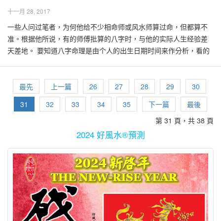
论，这样才不会错失遇贵人交汇的机缘。 对于自已的面相不满意，
不利，西南坤方缺角对家居女性不利。一些之前在不知情购买了上
园公司的宣传片，该年轻风水师竟道说女性祖坟风水，不会为后代
也可能不充足，学业极有可能受影响。因此建议她把书桌移到窗
命理五行，才能决定相关的室内设计能否为居者带来好的风水效
十一月 28, 2017
或常忧心自己面相欠佳而可能交上厄运的人，其实只要懂得知命、
述不良的地段，也许可以觅得高明的风水老师，调整后化煞为权，
带来影响云云。其实这是非常错误的谬论，绝对令人不敢苟同。 由
前。 至于如何在房内催动桃花运，在风水的理论上是确有其法的。
应。当然风水好的房屋，必定也能让居者有极度舒服、安定、祥和
管理命运，就可为自己造命，即达到自己梦寐以求的人生境界。千
可是并不是人人皆有如此好的机缘。 所以那些建在地形不四正上的
于每一位子孙后代皆源自母体，因此女性祖坟之风水，绝对同样影
一些人问过笔者，为何他给不少相命师或风水师算过命，但都算不
可是由于黄小姐没有提供本身的出生资料，在加上没有该屋子的坐
的感觉。 再讨论回上述单亲妈妈的屋子吧！当笔者步入厨房后，发
万不可过于迷信宿命的谬论。 Note fom the author: This is the
独立、半独立洋房、角头间排屋甚至是阴宅福地，通常都比较难或
响后代之健康，财务，感情与贵贱。女性祖坟之风水影响程度，其
准。根据他所说，有的师傅批算的八字时，与他的实际人生经验差
向资料，因此无法详细道出方法或建议。然而黄小姐也可以根据其
觉厨房的门冲正灶头，属于大凶之兆！难怪一家人入住后不久，为
orginal version of the article, published in Red Tomato. The article
慢卖出，因为大多人皆认为风水欠佳，也或许听闻像这般的地段，
实比起男性祖坟风水，甚至有过之无不及。 古时候，往往只有皇亲
天差地。 要知道八字命理是由个人的出生日期时间来作分析，看的
生肖，参考以下资料，在相关方位择吉放置能催动桃花，带浪漫气
夫者夜夜笙歌，高唱‘今天不回家’，孩子的健康也受到影响，她本身
was written to answer some doubts and enquries as forwarded by
比较难摆到上好的"风水阵"。由于地形不四正的地段，气的分布欠缺
国戚、贵官达人才有能力，物力与财力，聘请风水大师，帮助寻龙
是先天的命及后天的运。先天的命影响一个人的性格，以及对人事
息的物件，如五颜六色的花卉、字画、鸳鸯等，但切忌放置动水摆
的工作也不顺利，常出状况，甚至离职了。一家人入住不久后，夫
our readers. However, in…
平衡，因此必须加倍功夫在风水上作调整。 尤其是前寛后窄的地
点穴。觅得龙穴后，由风水大师指点建立祖先坟墓，或打造生基，
物的看法、感觉以及可能作出的反应。时间的流逝加上生活环境变
设: 生肖属兔、猪、羊的人，想要催动桃花运，今年可以在北方位摆
妇俩便不停争吵，不久就闹离婚了，孩子由为妻者照料。 笔者于是
形，属于不吉利的。前宽后窄意即前面入口处宽大，后边地形窄
以维护现有富贵，也荫护后代子孙。 现代人就幸福得多了，因为近
迁影响所可能带来的后果，可以由后天的运势来找其因由。 命运其
最先
上一篇
26
27
28
29
30
设上述物件。 生肖属虎、狗、马的人，想要催动桃花运，今年可以
建议该厨房的灶头必须改动位置，在加上其他一些家具的重新布置
小，风水学认为入住这样的地段，前路会越走越崎岖，是属于散气
年来涌现不少大大小小，融入现代管理法的墓园计划。一些融入风
实是并非全然定数的。后天的环境，所接触的人事物，都可能改变
在东方位摆设上述物件。 生肖属龙、鼠、猴的人，想要催动桃花
等，她都一一照做。数月后，她的工作、财运及小孩的健康都逐渐
31
32
33
34
35
下一篇
最後
格，越往后发展就越不好，久住难以聚财，因此避免选择购买。 讲
水元素的墓园，提供无数人拥有福地的机缘，以最高的风水法门，
个人的未来运势，在人生道路上来个大转弯。这就为何是许多人尝
运，今年可以在西方位摆设上述物件。 生肖属鸡、蛇、牛的人，想
变好，她特地来电告知，笔者心感安慰及欣喜。 屋子的风水吉凶，
了这么多，难道不四正的地形，都不吉利吗，避免选择购买吗？ 其
第 31 頁，共 38 頁
提升个人或家族的风水，改造命运。 最近收到好一些读者来信，询
试通过风水之道来提升自身的运势了。 曾见过一些人，到处拜访风
要催动桃花运，今年可以在南方位摆设上述物件。 窗口后如有长
的确能影响一家人入住后的运势，难怪有些人在老屋久居多年，能
实前窄后寛的地形，是属于吉利的。俗话说："前窄后宽，富贵如
问有关选择购买阴宅福地的方法或贴士。 许多人也许听过"藏风聚
水或命理师，希望他们能够准确无误地道出过去的悲惨经历，让自
2024 好風水®預測
巷，属于穿心煞，对健康并不太好。再加上鸽子很多，如果有常飞
平步青云后，就一直不敢搬离老屋，深恐搬离后好运尽失。 其实只
山"，前窄后寛的宅居、店铺或地皮，加上风水摆设配合得当，能不
气"这四个字，以为站在该地时，不断有风吹来便是好地。 其实不
己信服终于遇上真正的高人，希望最终能"付托终身"，期望所遇高人
到房外的窗口处逗留、大便甚至筑巢，可能引起细菌污染，灰尘多
要觅个有口碑、有经验的风水老师，帮助选择风水好的新屋入住，
断累积财富，大发富贵。 地形前窄后宽，即前边入口地形窄小，后
然，藏风聚气的龙穴之地是不该有大风吹的，因为大风会导致"风
能马上修好其崎岖坎坷的命运。 这样的人大多迷信宿命论，即命运
加上床又在窗边，应该会影响健康，因此不建议常开此窗。 但如不
好的运势会更上一层楼，通往人生更高境界!
端边地形宽大，风水学上以吉论之，呈吉祥如意之象。房屋建于该
煞"，祖先埋葬在有风煞的地反而不吉。根据经验，不少藏风聚气的
为定数，难以改变。这也是一种消极的思想及对命运的误解。命其
常开此窗，房内的空气可能不太流通，鉴于综合以上因素，也许黄
地能收纳吉气，聚巨财富并招引贵人，能帮助居者速达合家安康、
龙穴之地其实是带有点闷的感觉，不像其旁之地，有大风吹的现
实并非百分百选的准，不是相士的功夫不到家，而是很多时候是受
小姐可以在窗边安装抽风机，把室内的空气往外抽，比较凉的空气
财气丰盈、兴旺人丁、贵人显现。 笔者曾见过一些房产发展计划，
象。 藏风聚气的龙穴，必须符合后有强稳靠山，左青龙山逼近、漫
了家居甚至是祖先阴宅风水的影响。 一些命算不准的原因也是因为
便自然会由室内的房门流进房内了。 以上论述，似乎是基本常识多
由于发展商所收购到的地段呈前窄后宽格局，即住宅花园入口区范
长、有力，右白虎山缓和、不逼近、漫长。明堂宽阔但前方也必须
所提供的出生日期或时间不准确。 曾见过不少个案，在命盘里显示
过风水理论。的确如此，风水的摆设建议必须建在基本常识之上，
围窄小，后内部宽大异常，许多住户入住若干年后皆发财发贵。但
有案山、朝山来锁气，前方最好有溪流，水的流向必须符合风水理
其人在某段年龄会经历不好的经验，可是在那段时间，刚好迁入风
绝不能因为风水而导致种种不便，或违反常理。可是风水的摆设也