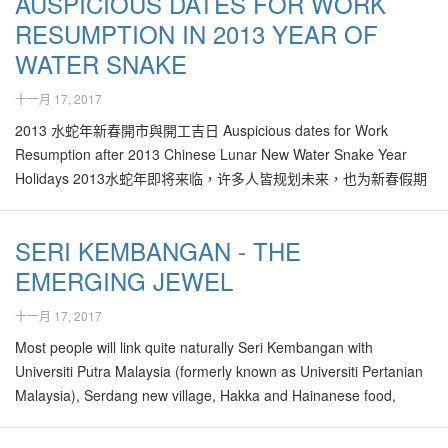
AUSPICIOUS DATES FOR WORK
RESUMPTION IN 2013 YEAR OF
WATER SNAKE
十一月 17, 2017
2013 水蛇年新春開市與開工吉日 Auspicious dates for Work
Resumption after 2013 Chinese Lunar New Water Snake Year
Holidays 2013水蛇年即将来临，许多人皆规划未来，也为新春假期
作计划，与家人亲友等相聚，叙旧，话当年。 新春佳节后，选择吉
日开市或开工，能为2013全年带来好意头，招引吉气，以让生意滚
SERI KEMBANGAN - THE
滚而来，升官发财。 一如往年，好风水选出一系列的吉日，供大家
EMERGING JEWEL
开市或开工。 Plan for your 2013 Chinese Lunar New Year
holidays? To resume work on specific auspicious date is a very
十一月 17, 2017
important step to enable us attracting most positive Qi for the
whole…
Most people will link quite naturally Seri Kembangan with
Universiti Putra Malaysia (formerly known as Universiti Pertanian
Malaysia), Serdang new village, Hakka and Hainanese food,
starfruits, home-based shoe-makers, small-scale furniture and
carpentry factories, and traffic congestions. However, Seri