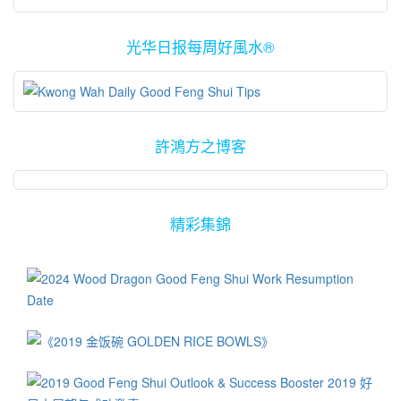
如说在城墙外开挖人造运河，能防御外敌也能作交通使用，并且也
期间，大马有很多的居家都会得到旺丁或旺财的好风水效益！因此
岁之间，必须需注意身体健康。由16岁起，运气逐渐转好…
极高的电讯塔，对一些坟墓的后人，也许会带来一些负面的因素。
司或屋子的中心部位，切忌摆设过多的红、黄色摆设品或色彩。建
增强景观，缓和气温与尘埃的累积。然而此举在现代社会，对动辄
政府在打造高收入国家的步伐可以快马加鞭，再加上适当的国家管
因此面向广阔明堂，加上有水池或河流的坟地，由于可以聚积吉
议在此方位涂上蓝色或白色系列为主的色彩与摆设。 由于四绿文昌
光华日报每周好風水®
荷枪实弹的歹徒来说，似乎已不管用了！ 2013年蛇年的东方为有三
理政策，理应能够顺利达到目标。 在此时此刻，尤其是国家领袖们
气，以及隔开对岸的一些负面元素，因此此类地段往往是上上之
星的莅临东南方位。此年里在公司或屋子的东南方位，建议或涂上
碧禄存星。三碧禄存星，五行属木，颜色为青绿色，后天八卦位在
必须好好调整步伐与提升治国方针，才能把握机会，以免让一些在
选。 高明的风水大师在阴宅的分析、处理以及判断的过程里，必须
青绿色系列为主的色彩,或摆设文昌笔，能增强全年之文昌气息，招
正东方之震宫。在八运（即2004年至2023年间）三碧星属于失令，
以往落后与我国的周边国家迎头赶上，最后坐失良机以及变成望尘
仔细分析墓碑的坐向、来龙、去水、收山、出煞，出水口等元素，
引贵人，也能提升孩子的读书运与考取佳绩，并且也可以大家的工
即并无正面之效应。因此此三碧星所到达的方位为“官符位”，容易招
莫及！
并加以配合往生者以及众后人的八字命理分析。综合以上种种资料
作创意。 2013年里，向南、北、西北以及东北的屋子吉星高照。尤
引刑险是非、盗贼入屋、破财招刑、小人当道，连年官讼，残病刑
的分析与解剖，其实可以发现一些在未来可能会发生之厄运的蛛丝
許鴻方之博客
其是大门向南、北以及东北的屋子或公司，喜事重重，可喜可贺。
妻，此星易招脓血之病，手足头部肝胆之病症。 由于当前为八运，
马迹！由这些讯息，风水大师应当可以提供一些防范之道，以帮助
从好风水的角度来探讨，在适当的方位涂上适当的颜色漆料或墙
三碧星失令，因此此星所到之处，必有盗贼偷窃事故。因此在今年
他们趋吉避凶！ 上好风水的处理方案，应该是着重于趋吉避凶的方
纸，可以为公司或家居带来新气息，帮助增强运势，趋吉避凶。
里，家居大门落在东方位置，或大门面向东方，容易有官非诉讼，
式。因此在选择屋子或者祖坟地段，都应当具备一些基本的好风水
2013 的年度好风水幸运颜色是紫蓝色。明亮又有正能量的紫蓝色，
盗贼抢劫等事故。或被盗贼所劫，常有手足之伤，或与他人争斗而
精彩集錦
常识，能够帮助避免选择风水不佳的单位，以免在往后可能遭受到
有如晨雾与朝露，洗涤与复新人们的身、心、灵，开启更美好的未
招惹官非。以及肝膽疾病等。 因此大门座落在东方位置，或大门面
不好的风水影响。
来之路。紫蓝色也能激发直觉与创意力。在家居或公司的东南、
向东方的屋子，必须減少三碧兇星帶來的煞氣，可以在东方位放置
北、西北或西方，涂上一片紫蓝色的主题墙，或摆设以紫蓝色为主
红色的物件或摆设品，能够降低有关的负面影响。向东的大门，可
的装饰品，能激活正能量与好运势，帮助提升健康、财运、和谐与
以在大门上挂如新居入伙般的红布，或放一红色抹脚布，能简易地
成功。 好風水藉此再次祝贺各界在新的一年里身体健康、事业顺
趋吉避凶。 由于东方属木，属于青绿色，因此有不少人在室内或室
利、好风好水、万事胜意！
外摆设或种植许多青绿色的摆设品或植物。然而由于此年的三碧星
降临在东方位，必须避免放置或种植过多的青绿色物件或植物，以
免增强三碧星之负面影响。 许多人误以为三碧星与三煞相同，在风