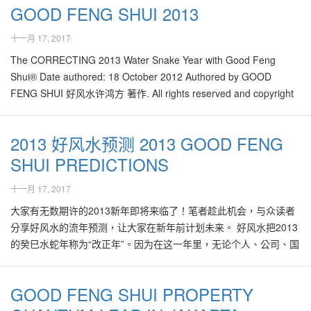
GOOD FENG SHUI 2013
Kembangan today has achieved a sizeable development stage
that requires a lot…
十一月 17, 2017
The CORRECTING 2013 Water Snake Year with Good Feng
Shui® Date authored: 18 October 2012 Authored by GOOD
FENG SHUI 好风水许鸿方 著作. All rights reserved and copyright
2012 by GOOD FENG SHUI® Geomantic Research 2013 is just
around the corner, an action-packed year with its fair share of
2013 好风水预测 2013 GOOD FENG
surprises, changes…
SHUI PREDICTIONS
十一月 17, 2017
大家有无数期许的2013新年即将来临了！笔者趁此机会，与众读者
分享好风水的流年预测，让大家在新年前计划未来。 好风水把2013
的癸巳水蛇年称为“改正年”。因为在这一年里，无论个人、公司、国
家，甚至全球将不由自主地面对无数新的社会与国家机制、条例与
系统。大家都必须随之而做出改正，把以往的陋习、缺点、不足之
GOOD FENG SHUI PROPERTY
处尽早弃之，以拨乱反正，重新出发。在这一年里，终于只有正
直、有才华的人，方能脱颖而出。以往在滥竽充数的人，将迅速被