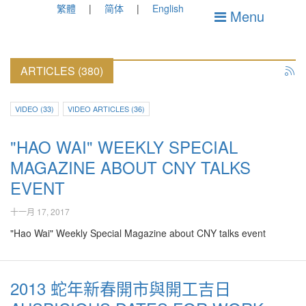
繁體
简体
English
Menu
ARTICLES (380)
VIDEO (33)
VIDEO ARTICLES (36)
"HAO WAI" WEEKLY SPECIAL
MAGAZINE ABOUT CNY TALKS
EVENT
十一月 17, 2017
"Hao Wai" Weekly Special Magazine about CNY talks event
2013 蛇年新春開市與開工吉日