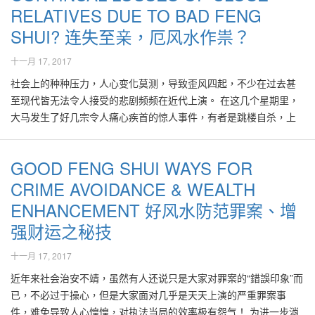
好风水预测，2013癸巳蛇年里，并将继续有许多天灾人祸、传染病
RELATIVES DUE TO BAD FENG
素。 "孟母三迁"的故事，其实便是一个选择好风水居住环境的极佳
等，影响农产品的耕耘与收成，奇货可居。尤其是阳历2月、6月、7
版本。孟子的母亲，见到孟子有极高的学习与模仿能力，了解居家
SHUI? 连失至亲，厄风水作祟？
月、8月、10月，将面临各类挑战，但只要大家做好足够的防范措
外围环境对孩子的成长过程里，能带来潜移默化的深度影响，于是
施，一切都可安然渡过。 好风水预测，2013癸巳蛇年里，属土和金
她主张改变居住环境以改变孩子的命运。最后她们迁徙到面对学府
十一月 17, 2017
的行业大有可为。 大马的房地产、土地价格，在上半年趋于平稳。
的一间屋子居住，从此孟子便虚心向学，长大后更成为一位伟人！
社会上的种种压力，人心变化莫测，导致歪风四起，不少在过去甚
房地产有价，但银行贷款条件苛刻，导致成交量萎缩，有供过于求
我们常听别人说，想达到成功的境界，必须配合“天时、地利、人
至现代皆无法令人接受的悲剧频频在近代上演。 在这几个星期里，
进现象，尤其是二手市场办公室及公管寓类房产有滞销现象，价格
和”。“人和”包挂个人的知识与力量，个人在知识与能力等方面可以
大马发生了好几宗令人痛心疾首的惊人事件，有者是跳楼自杀，上
趋软。所幸在进入下半年后，房地产、土地价格会开始继续回扬，
有选择性地自我提升。 而“地利”则包挂“风水”方面的条件了。在做了
吊自尽等。最令人感到痛心的是一宗发生在东马一个美满家庭里的
销量活跃，锐不可当。 因此在上半年购买或投资房地时，会有相对
风水改运布局之后，能够促使个人的努力变得更加有效率，因此可
事故。一名父亲被怀疑欠下巨债后，涉嫌毒害一家几口以逃避现
比较好或多的选择、价格也相宜。然而不论房市或股市投资者，仍
以顺利得到理想的成就。 就“地利”来说，尤其是风水方面如居家或
GOOD FENG SHUI WAYS FOR
实，导致两名乖巧、年少无知的孩子与他们至爱的母亲共赴黄泉！
必须步步为营，以过人智慧过滤危机，找寻有素质的发展商及发展
公司的风水也能够加以提升。然而属于大环境的变迁，却没那么容
CRIME AVOIDANCE & WEALTH
所幸大孩子受伤但侥幸存活。然而此人间惨剧，实属不幸至极！ 在
地区，才能发掘机会、对准机会取胜。无论市场如何动荡，在人口
易起掌握了！“天时”是属于整个大环境，如世界、国家或整个社会的
众人为此家庭大悲剧感叹不已之际，愕然发觉原来此个案竟与去年
ENHANCEMENT 好风水防范罪案、增
不断增长以及土地有限的情况下，有地的产业往往仍是长期投资的
政治、经济等状况。许多人对大环境的未来趋势感到茫然，因为这
初发生的一家三代四口，被丧心病狂的恶魔，狠心杀害之灭门惨
最佳选择。 2013年的上半年，股市以及房地产价格与销量趋软，然
强财运之秘技
其中牵涉到无数变数，其中的或然变化常令人感到难以捉摸，因此
案，是属于亲人！ 根据报道，高龄80岁的善良老汉，在去年初被心
而仍必去年来的积极。只要做好市场研究，聪明地选择投资在有远
一些人虽然拥有个人能力，然而面对未来大环境的变化莫测时， 也
狠手辣的恶徒夺去与其白头偕老的恩爱老伴、健壮的儿子，以及两
十一月 17, 2017
见、口碑佳的公司以及房地产商。位于隆雪、槟城、沙巴、森美
会感到无奈，甚至唯有听天由命。 一些人却可能误以为风水只是属
名聪明伶俐的男女孙！原本其乐融融、尽享天伦之乐，羡众人的甜
兰、吉兰丹地区，以及城市外围的农业与工业地，价格也随着飙
近年来社会治安不靖，虽然有人还说只是大家对罪案的“錯誤印象”而
于一般的逻辑、自我暗示或安慰的简单方式而已，因此对此有所鄙
蜜之家竟毁于一旦！ 在仍然沉沦在对至亲牵肠挂肚之痛心思念的当
涨。 各种天灾人祸、传染病等，影响个人健康与农产品的耕耘与收
已，不必过于操心，但是大家面对几乎是天天上演的严重罪案事
视。其实风水的范围不单只包挂有形物件的管理，它其实内里含有
儿，竟然在一年多后再度在至亲身上发生极度不幸事件！此回是老
成。农产品供不应求，价格节节高升。黄金、铜、铁等金属价格也
件，难免导致人心惶惶，对执法当局的效率极有怨气！ 为进一步消
极为深奥的数理与术数知识！这些建立在易经、阴阳、五行的理论