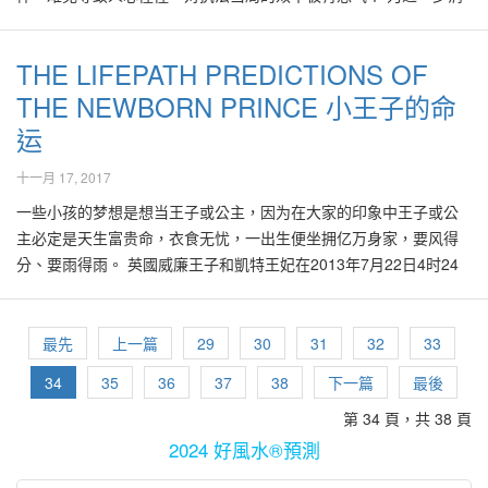
汉的自小疼爱的女儿、以及两名乖巧的男、女外孙，怀疑被女婿狠
屡创新高。处于中土、东方、东南方与西南方的国家，各种天灾如
除民众对罪案的恐惧感，某州警方藉科技拼治安启动“安全眼”计划，
里，能够应用在无数的领域里，其中包挂对未来大环境的预测！ 常
心毒害！ 在一年多里连续失去7名至亲，其绞心的悲痛，绝非笔墨可
土崩，水灾，地震，风灾，传染病等频频造孽。尤其是在东南方地
扩大州内闭路电视的覆盖率，实践“团结抗罪案”的理念，希望能够减
听人说，“风水轮流转”，“十年河东、十年河西”，意思是说世上没有
以形容！ 有人问笔者，此接二连三的厄运，是否与风水不佳有关？
THE LIFEPATH PREDICTIONS OF
区如印尼，以及东方地区如中国、印度、日本。气象与天灾固然难
低罪案事件。 笔者在最近读到有关一位资深的美国罪案防范专家指
永远都处于上好风水条件或环境的地方。 是的，风水的气场其实是
一些“马后炮”的人，甚至振振有词地说，应该是相关的祖坟风水产生
以改变，希望人祸能尽量被降低，因此各国社会领袖必须用智慧处
THE NEWBORN PRINCE 小王子的命
出，由於人与人之间的关系与互动愈加密切，导致人们容易暴露在
不时都在转动、互相替换的。比如说，在风水的气场分布里，当下
负面影响！？ 有人说，祖坟在那儿已经几十年了，一直以来的都相
理以及防范之，以免雪上加霜。 2013年又见通货膨胀，人民怨声四
罪案的风险里，进而变得更加脆弱。他甚至说：“世界上再也没有任
的8运始于阳历2004年到2023年。在此段处于艮卦20年里，东北方
运
安无事，风水应该是还可以吧？难道一发生不幸事故，就赖在祖坟
起。期望当局能够有效控制通膨效应，民怨逐渐减低，不然连锁反
何可以说是安全的地方了！” 有人问笔者在装修或建筑屋子时，可否
旺人丁、西南方旺财运。尤其是东北方位的地区，在此20年里，英
风水“突然不佳“的身上？ 由于没有经过任何详细的现场勘察，笔者
应会为社会带来无数挑战。 2013年里经济状况在第二季后才逐渐变
使用好风水技法来加强家园的保安，减低暴露在罪案的风险？ 先不
十一月 17, 2017
雄出少年，纷纷涌现很多年少、聪明的男性成功创业或企业家。因
绝对无法对此不幸事故下任何有关风水的评论。其实世上有很多事
得更好，亚洲的积极复苏步伐，尤其令欧美各国羡慕不已。2013年
谈风水之道，在能力范围以内，在屋内外应该安装防盗系统以及电
此不少在东北与西南方位的地区与国家如韩国、台湾、印尼等地，
一些小孩的梦想是想当王子或公主，因为在大家的印象中王子或公
故的发生，无论是好是坏，未是每一样都牵涉到风水的因数。然而
带来变化多端的局势，重新洗牌后，将对应运而强势崛起的中国、
眼与闭路电视，几乎是家家户户都必备防止罪犯的基本条件。 家居
自2004年开始蓬勃发展、国强民富。 虽然九运是在2024才打开序
主必定是天生富贵命，衣食无忧，一出生便坐拥亿万身家，要风得
站在趋吉避凶的大前提来看，当有所选择时，当然尽量达到基本的
印度、甚至一些非洲国家的经济动力，带来无数商机。当今大家都
的建筑与装修里，防范盗贼的最基本措施是有围墙，以避免盗贼容
幕，其实在进入2013年的当儿，9运的影响力已经开始渐渐涌现了。
分、要雨得雨。 英國威廉王子和凱特王妃在2013年7月22日4时24
好风水要求。 一般上来说，如果家人连连发生不幸事故，也许可以
真正看到尤其是中国对世界经济的影响，它将继续在2013蛇年里，
易入侵。然而有人为了保有私密及保安，把屋外的围墙建得极高，
由于9运由离卦掌权，离卦属火、南方。可预见在2013年开始，南方
分迎来第一名愛情結晶小王子，举国欢庆，更引起全球瞩目。 日元
考虑勘察祖坟风水。由于大家多有依据在清明时节扫墓的传统习
引领世界经济趋向正面的发展。 此年大多数人更注重健康保健。流
由外面经过时令人感到像是一座小型监狱，其实这样一来导致风水
处于逐渐强旺盛大的境界。难怪在此年里处于大马南方的柔佛、星
（虚岁） 06 16 26 36 46 56 66 76 八 丙 己 己 癸 大 戊 丁 丙 乙 甲
俗，在扫墓时大家都会留意，比如说，坟墓有否面向附近可能新建
年气象影响头部、肝脏、肠胃、肾脏、呼吸系统、肿瘤等疾，那些
欠佳了！围墙过高反而引起与外界隔离，与邻居互不往来，万一在
加坡、印尼雅加达，甚至澳洲等地，无论政经文教等皆欣欣向荣，
癸 壬 辛 字 寅 丑 未 巳 午 巳 辰 卯 寅 丑 子 亥 运 火 火 土 木 木 土
最先
上一篇
29
30
31
32
33
立建筑物的尖角、电讯高塔、路冲等各种形煞；或者墓碑上有否龟
有此类潜伏性隐忧的人必须多加保养，注意起居饮食。 此年里在公
发生事故时，无法及时得到援手，是不太好的设计。 古人在觅吉地
百花齐放！ 无论国内或国外，尤其是大马处于亚洲的南方地带，在
水 水 根据小王子的八字分析，他的天资很聪明，富有无限创意，所
裂、褪色、缺角、坟墓前后、堂前有无积水等状况。如果有此累现
司或屋子的西南部位，涂上米白色或淺藍色系列的色彩与摆设,避免
34
35
36
37
38
下一篇
最後
建城时，讲究好风水的基本条件，即必须符合“枕山面水，前要有
此段8运转入9运的过渡与蜕变的时机里，尤其是在此年里开始涌现
以常常满脑子都是超出异想的怪点子。由于性格叛逆，思维反传
象，则必须尽快处理之。 有一些坟墓或者屋子，在过去的几十年来
红色或黄色，可以帮助减低上述健康风险。 2013 癸巳蛇年的五黄凶
照、后要有靠，两边要有小山抱”。有如此的外围风水元素，大体上
有无数契机, 在渐渐由8运步入9运的当儿，向南的屋子旺人丁，向北
第 34 頁，共 38 頁
统，故在一般人的眼中，他像是不乖话的孩子。有王室血統的他性
皆相安无事，亡者安息主怀，居者平安健康。然而在附近地区近年
星入中宫，年值守太岁为徐斝大将军, 太岁坐落在东南方，岁破在西
来讲已经能够聚集吉气。然而在趋吉的当儿，也必须考虑到避凶的
的屋子旺财富。大马的屋业在近年里蓬勃发展，由于大马的天气炎
格强烈、叛逆、极有主见、有完美主义。由于這他的性格很強烈，
2024 好風水®預測
的新晋发展，可能改变或增加了一些新的道路，建筑物等，也有可
北方位。此二方位全年宜静不宜动，避免在居住当中的家居此二方
因素。避凶，不单只是抵防外敌，当然也包挂防范盗贼的侵害，比
热，大多数的屋业发展商多把房屋建成南北向。好风水预见在此段
父母对他必须用比较柔軟或温和的調教方式。 小王子在虚6岁至15
能会带来一些意想不到的负面影响！比如说，被建造在坟山前方、
位，大事装修或改造，如难以避免则必须择吉日进行。 此年里在公