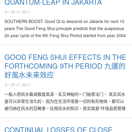
QUANTUM-LEAP IN JAKARTA
改正的大洪流淘汰了！ 在个人的生活、感情、健康、工作、业务、
十一月 17, 2017
财运等领域，都必须以新系统、新手法整合、由零点重新出发。此
年大家有被置于死后而复生的人生经历，有浴火从生之垂像！ 好风
SOUTHERN BOOST: Good Qi to descend on Jakarta for next 10
水根据2013癸巳年的卦象与流年八字分析显示，来年会比今年来得
years The Good Feng Shui principle predicts that the auspicious
平稳，在各领域里有强势的财运与机会，并将展现许多积极性的改
20-year cycle of the 8th Feng Shui Period started from year 2004
变与惊喜。 在商业与个人事业里，比起去年，此年比较吉祥如意，
and will be ending in 2023, meaning there are 10 more good
处在通往兴盛阶段。 大家在商机处处涌现前，仍必须加以醒觉，重
years to go. During the…
GOOD FENG SHUI EFFECTS IN THE
整步伐，并自我提升人脉网络、知识与能力，以期好好计划与利用
未来的一年，必可重见碧海蓝天。在此年里，无论政经商教，旧式
FORTHCOMING 9TH PERIOD 九運的
的思维、系统等，将被更积极、具有创意与富有弹性方式取代，以
好風水未来效应
展开新的一页。 欧洲、美国的经济状况逐步平稳，但仍需多加努
力，以期有更好的改进。然而深陷不拔的债务问题，与高企不下的
十一月 17, 2017
失业率，依然是此二地区，犹如难以拔出的骨中刺。政治纷争、治
一般人把风水看成极度高深、玄又神秘的一门秘密法门。 其实风水
安败坏、恐怖主义也继续为美国以及全球各国带来经济复苏的压力
是可以非常生活化的，因为在生活环境里一切的有形物体，都可以
与阻碍。 中国与印度的经济面对严峻挑战。继续刺激内需为首要任
被归纳在风水的范畴里。应用风水的知识，其实就是“环境品质管理
务。其复苏步伐将带领全球的经济起伏。日本仍然面对无数的国内
之道”。 比如说家居的摆设是否整齐、清洁，周围环境的光源、空
外问题与挑战，残局仍有待整理，因此在2013年里，其各领域依然
气、水质、声音等有无污染，绿肺是否够多，邻居的素质或社区的
有心无力。 2013水蛇年的八字为: 戊 辛 甲 癸 子 巳 寅 巳
CONTINUAL LOSSES OF CLOSE
交通、衔接处、治安状况的佳劣等，都是影响风水素质的基本元