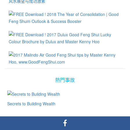
水上的调整得不对，甚至可能引起反效果。2013年的正三煞方在东
北方的寅位、东方的卯位以及东南方的辰位，此三方不可修造，以
免愈加招引灾害！ 如果在自己住宅外的东方有建筑地盘，天天挖地
或敲打，此情形称为犯三煞，可能导致家人轻则伤病，严重者则有
人命事故！ 其实风水之道，讲究的是如何了解五行相生相克，并达
到五行平衡的境界。古风水学有云︰”三煞位宜向不宜坐。”三煞位固
然有大害，即坐在三煞位会有厄运，但只要向着三煞而坐，反而便
能反败为胜，催吉并增旺财气，因此在此年里，办公事时面向东方
而坐，能够招引吉气、增强财运。
熱門事故
Secrets to Building Wealth