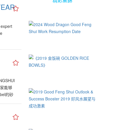
精彩集錦
YEAR
 expert
he
GSHUI
大家能够
el的砂
日贴士，
星图预测
面，应该
人，许鸿
 许鸿方大