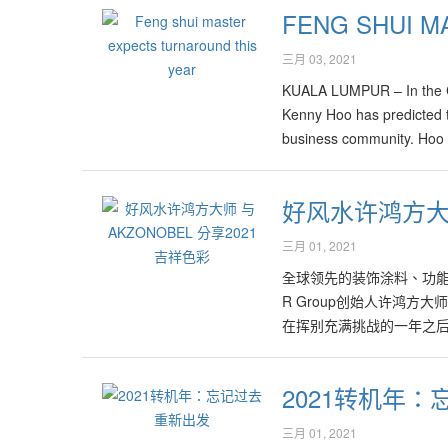
FENG SHUI M
三月 03, 2021
KUALA LUMPUR – In the Chi
Kenny Hoo has predicted 
business community. Hoo s
好风水许鸿方大师
三月 01, 2021
全球领先的装饰涂料、功能性涂
R Group创始人许鸿方
在挥别充满挑战的一年之后，迎
陶棕色‘Brave Grou
当中就提及兔年出生的人应
2021转机年：
牛年家居风水布局；例如
对西、东北、南角和中心进
三月 01, 2021
方大师建议大家不妨在房屋的西，