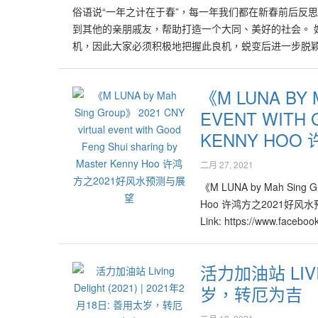
俗语说“一年之计在于春”，每一年我们都在新春前后反
师预测，来到2021年将
到其他的亲朋戚友，帮助打造一个大同、美好的社会。 
元素有关。 许鸿方大师预测
机，因此大家必须积极地把握此良机，蜕变后进一步脱颖
Link: https://femini
欣欣向荣的美好局面。 成功是留给有准备的人，因此大
%e4%b8%8eakzonobel-
悄有自然地大行其道了！所谓的新常态比如说戴口罩、
%e5%88%86%e4%ba%ab
《M LUNA BY 
再使用。也许全世界将以华人自古以来与他人见面寒暄时
EVENT WITH 
去的成功或失败，重要的是如何在此转机年掌握机会！
2021转机年里，大家都给予一个非常公平的平台去展
KENNY HO
技术、风水8运与9运的结合、交替与整合下，一切的不可
键字“转”去预测此年的景象，“车”字的部首代表在此
二月 27, 2021
今年重新被启动了！许多旧的思维、旧技术甚至许多不
《M LUNA by Mah Sing Gro
选择仍然在雾里看花，懵懵懂懂地等待他人为自己改变
Hoo 许鸿方之2021好风水预测与展望
什的是，这些占有大多数的人们与公司也必将在这新世界秩
Link: https://www.fac
与专注地研究如何加强自我的能力与才华，以期将现有
水
度关键字“转”的右边“专”，其实已提醒大家在当下必
在2021年里将有不少高科技的公司与产品即将面对无
活力加油站 LIVIN
域即将涌现无数新机会，无论是先知先觉或后知后觉者，
岁，转厄为吉
稳定心情，淡淡的砂陶棕色将大行其道。砂陶土棕色的包