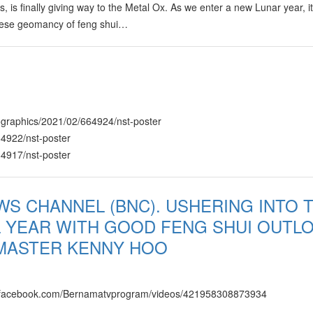
品有无数新选择，并容易接受无数创新科技产品与方式。 特别是在属火的
, is finally giving way to the Metal Ox. As we enter a new Lunar year, it
融入新科技，增强功能以及更加智能 。 这样的市场趋势也激发许多公司
inese geomancy of feng shui…
重新包装与输送到消费者手中的过程里，不但需要以速度取胜、他们的产
活素质，才能赢得更多新的市场与机会。 Original
7/2021%e8%bd%ac%e6%9c%ba%e5%b9%b4%ef%bc%9a%e5%bf%98%e8
nfographics/2021/02/664924/nst-poster
64922/nst-poster
64917/nst-poster
S CHANNEL (BNC). USHERING INTO 
 YEAR WITH GOOD FENG SHUI OUTL
 MASTER KENNY HOO
www.facebook.com/Bernamatvprogram/videos/421958308873934