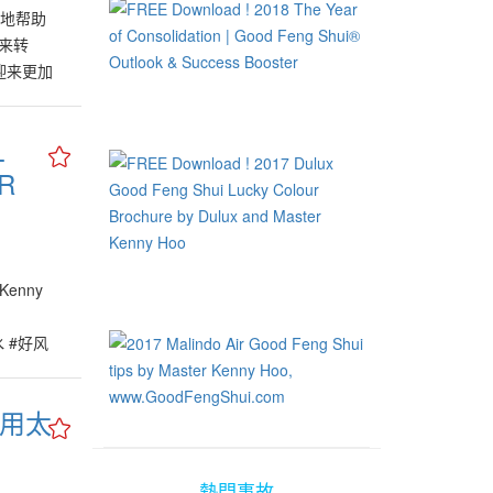
接地帮助
材和火的
来转
迎来更加
8%e9%b8%bf%e6%96%b9%e5%a4%a7%e5%b8%88-
也早已悄
惯性地不
L
须忘切过
R
因为在此
旧文化、
好风水关
业等都在
因此那些
 Kenny
良机！更
“专”心
風水 #好风
因此高年
地踏步！
着科技领
 善用太
素，能够
预测在此
熱門事故