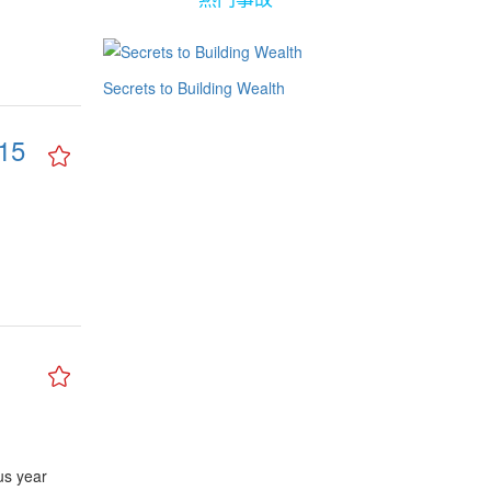
2021
减少互相
的产品
济市场皆
Secrets to Building Wealth
那些在过
时机去
15
入重新洗
局与系统
产品将
积极涉入
者主导
提升，比
品也通过
展、特别
交通运
事相关业
域将比
领域方式
年里，将
us year