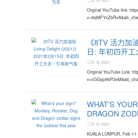
年里大多数人对各种人事物都比较有包容心与同理心，大
二月 19, 2021
年众人也有勇气面对改变、能接受对许多在各个领域里
Orginal YouTube link: ht
对抗的局面。 属火的高科技产品与服务也继续将在20
v=9qMFYxZbRxA&ab_c
与与服务，许多现有的产品也自然地与高科技结合并衍
通过高科技的结合与应用，被引领到另一层面进而发展出
去做得不够好的人或公司，应该把握这段转机期尽快调整
《8TV 活力加油站 
放胆改革与结合创新商业的良机。其实全球市场发展的
日: 年初四开
牌、巩固与以开始转换的阶段。全球在快速地进入大洗牌
推回正轨，让全球人民在这百年一遇的大时代里活得更开
二月 16, 2021
引入或链接新的创新元素，此年里激发出创意十足、以
Original YouTube Link: h
与本身原有、甚至完全不同的产品与服务，因此各行各业
v=cGGyp96P2eM&ab_c
的市场，然而各种产品与服务的价格预计将上涨。尤其
如说医药、保健、教育、橡胶、棕油、家具、蔬果、环保
与新平台相互连接，将开发出无数新领域与新商机，为市
WHAT’S YOUR
是银与金的价格也乐见在8、9月期间迎来历史新高！银
输、航空、船运、物流等将迎来许多新曙光，然而也将
DRAGON ZODI
者必须迎合时代的改变与需求，而不只是一味埋怨，必定
二月 15, 2021
较积极以及得到许多来自政府相关部门的支援与引导。 
与他人合作无间，必能在短期里开发出更大的非传统市
KUALA LUMPUR, Feb 11 — T