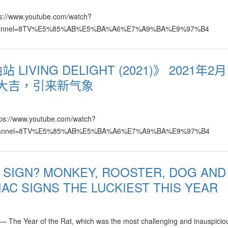
家也无需害怕面对“顺得哥来失嫂意”、类似零和游戏的不完美局面。因此在
的改革与创新，更愿意与他人进一步合作以达到共赢、共享的美好局面，
tps://www.youtube.com/watch?
21年里带动全球市场的逐步复苏，在各行各业里我们将见到许多创新与改革
hannel=8TV%E5%85%AB%E5%BA%A6%E7%A9%BA%E9%97%B4
生出许多更人性化、个性化以提升生活品质的特性，由教育界到商业与经
更大的商机。消费者的购买能力以及消费意愿也在2021年里逐渐升高。
步伐，重新整合、结合以已被打开的新市场。 展望2021金牛年，是最好
LIVING DELIGHT (2021)》 2021年2月
步伐从都没有因为新冠病毒疫情或其他任何因素而停顿下来，反而已经进
工大吉，引来新气象
的“新世界秩序”，中国将继续扮演经济火车头的重要角色，把世界的格
心自在与富足、共荣、共享、共赢。 属木、火行业商机大 现有的服务与
新科技整合开发、创新领域，产品与服务。我们也将乐见许多个人与公司
ttps://www.youtube.com/watch?
即将百花齐放，各出奇谋以期赢得顾客的青睐。 在2021年里仍然是消费
hannel=8TV%E5%85%AB%E5%BA%A6%E7%A9%BA%E9%97%B4
是属木、火的行业将会有更多的商机、一枝独秀！原产品的价格也将有所
等皆欣欣向荣。 特别是属火的电子、电讯、高科技、原油、天然气等产
场注入无数新机会、激发更旺盛的局面。 属金的行业也在今年里蓬勃发
 SIGN? MONKEY, ROOSTER, DOG AND
行、金融、股市也在今经年里欣欣向荣、商机重重！ 属水的行业如旅游、
面对许多有关当局的新条例，以提升卫生条件、产品与服务素质，因此从
AC SIGNS THE LUCKIEST THIS YEAR
能够在该领域里开拓出另一片蓝天! 属土的行业，包挂矿业，房地产等领
因此在此年里，也许将成为属土的行业如之转捩点，在与适合、甚至以跨
场。因此在此年里地产行业仍然是买家主导的市场，我们也即将乐见在此
he Year of the Rat, which was the most challenging and inauspicio