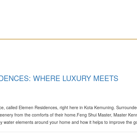
DENCES: WHERE LUXURY MEETS
e, called Elemen Residences, right here in Kota Kemuning. Surrounde
reenery from the comforts of their home.Feng Shui Master, Master Ken
by water elements around your home and how it helps to improve the go
o to find out what he thinks!Learn more about Tropicana Aman by visitin
ttp://bit.ly/TAMKIA To View The Video,…