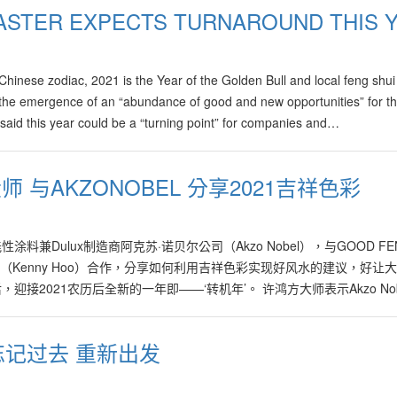
ASTER EXPECTS TURNAROUND THIS 
nese zodiac, 2021 is the Year of the Golden Bull and local feng shui
the emergence of an “abundance of good and new opportunities” for t
aid this year could be a “turning point” for companies and…
 与AKZONOBEL 分享2021吉祥色彩
料兼Dulux制造商阿克苏·诺贝尔公司（Akzo Nobel），与GOOD FEN
大师（Kenny Hoo）合作，分享如何利用吉祥色彩实现好风水的建议，好让
接2021农历后全新的一年即——‘转机年’。 许鸿方大师表示Akzo Nob
nd’定为2021好风水年度幸运色。 许鸿方大师早前给予12生肖在2021年扫舍吉
避免在1月13日进行打扫清洁。 来具体了解一下许鸿方大师2021流年飞
忘记过去 重新出发
应该避免在房屋和办公室的东南、西南、西北和北方位进行翻新。另一方
行翻新，甚至重新粉刷，以激活更多的能量。 希望来年吸引财富和招贵
南和东北方位墙上涮上Akzo Nobel的砂陶棕色‘Brave Ground’。