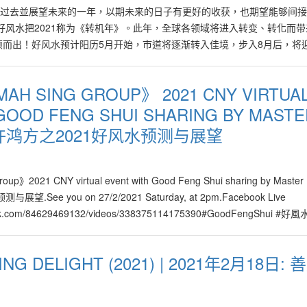
思过去並展望未来的一年，以期未来的日子有更好的收获，也期望能够间
有好几个行业领域发展得不错包括：医疗，教育，棕榈油，橡胶等，皆与木
好风水把2021称为《转机年》。此年，全球各领域将进入转变、转化而带
，电子商务如电子、电信行业等皆是2021年里最旺的产业。 Original
而出！好风水预计阳历5月开始，市道将逐渐转入佳境，步入8月后，将
ne.com.my/lifestyle/%e5%a5%bd%e9%a3%8e%e6%b0%b4%e8%ae%b
家在当下必须为自己做准备，更必须了解当下的新常态已不再新，新经济
勤洗手、不握手、不拥抱等过去众人对亲朋好友展示热情的动作，已经习
2021%e5%90%89%e7%a5%a5%e8%89%b2%e5%bd%a9/
MAH SING GROUP》 2021 CNY VIRTUA
，“作揖”或拱手为见面动作礼。 百年一遇的世纪大机遇 在此年里大家必
GOOD FENG SHUI SHARING BY MASTE
因为过去的成功与失败经验都无法在当下的新世界秩序里提供任何辅助。
现与表现自我的才华、才能以及创意。在这百年一遇的世纪大机遇，在新与
O 许鸿方之2021好风水预测与展望
能都可以化为事实，一切都必须主动地重新开始！ 就像我以2021年度
年里人们必定开动车子，将一切在过去一年里被逼停顿下来的工作、生意、学
管用的教学大纲业绩将被屏除，并加入许多新知识、新科技、新文化等！
up》2021 CNY virtual event with Good Feng Shui sharing by Master
或改善的人，必将落于人后，许多的好机会也容易与他们擦身而过，坐失
.See you on 27/2/2021 Saturday, at 2pm.Facebook Live
序的大洪流里被淘汰出局！ 优化与智能现有产品 2021年大家必须更加
ebook.com/84629469132/videos/338375114175390#GoodFengShui #好
的产品与服务改善、更加优化与智能化，才能得到来自更大市场的青睐。
须快马加鞭，尽快提升商业与社会环境里的新需求与购买习惯，别只一味在原
数来自其他更创新、甚至颠覆行业传统与科技的替代风险。此新局面也意味
G DELIGHT (2021) | 2021年2月18日:
都能够有机会去表现一番。 在此年里“土”是最重要以及最有影响力的元
容与稳定性质也能进一步倡导“大同世界理念“之三赢美好局面。好风水