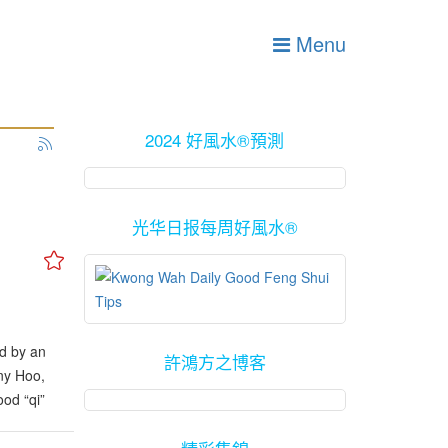
Menu
2024 好風水®預測
光华日报每周好風水®
d by an
許鴻方之博客
ny Hoo,
od “qi”
g the