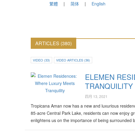
繁體
简体
English
ARTICLES (380)
VIDEO (33)
VIDEO ARTICLES (36)
ELEMEN RESI
TRANQUILITY
四月 13, 2021
Tropicana Aman now has a new and luxurious residenc
85-acre Central Park Lake, residents can now enjoy g
enlightens us on the importance of being surrounded 
or positive energy for your family. Check out this vide
Elemen Show House or the website for more details: h