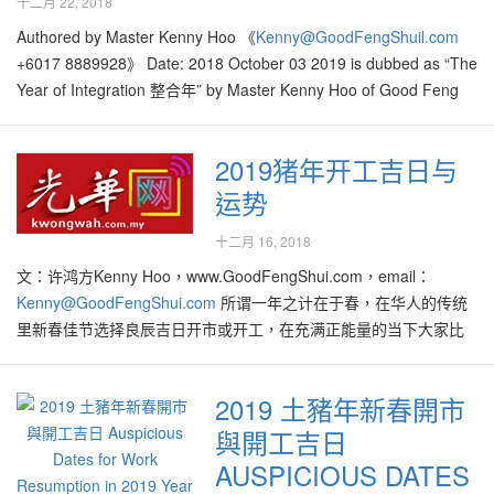
十二月 22, 2018
Authored by Master Kenny Hoo 《
Kenny@GoodFengShuil.com
+6017 8889928》 Date: 2018 October 03 2019 is dubbed as “The
Year of Integration 整合年” by Master Kenny Hoo of Good Feng
Shui®, based on the annual BaZi chart and Gua analysis. Earth is
the most favourable element in this year, and particularly it…
2019猪年开工吉日与
运势
十二月 16, 2018
文：许鸿方Kenny Hoo，www.GoodFengShui.com，email：
Kenny@GoodFengShui.com
所谓一年之计在于春，在华人的传统
里新春佳节选择良辰吉日开市或开工，在充满正能量的当下大家比
较能为全新的一年招徕好意头并吸引吉气，以期全年的事业、学
业、爱情、财运等皆步步高升，学子们金榜题名、贵人来相助、人
2019 土豬年新春開市
人升官又发财！ 一如往年，好风水特别挑选出一系列的猪年开工旺
與開工吉日
日与吉时，供大家开市或开工： 8-2-2019 正月初四 （五）（肖马
忌用）最佳开工时段： 1pm-3pm 未时，5pm-7pm 酉时 11-2-2019
AUSPICIOUS DATES
正月初七（一）（肖鸡忌用）最佳开工时段： 11am-1pm 午时，