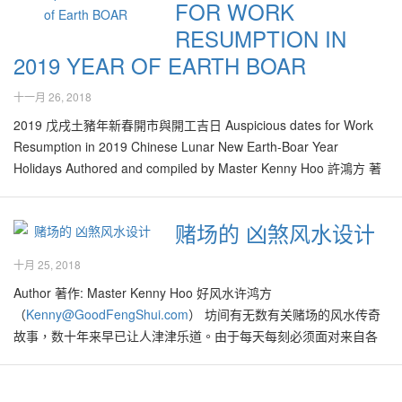
FOR WORK
1pm-3pm 未时 12-2-2019 正月初八（二）（肖狗忌用）最佳开工
RESUMPTION IN
时段： 1pm-3pm 未时 14-2-2019 正月初十（四）（肖鼠忌用）最
2019 YEAR OF EARTH BOAR
佳开工时段： 1pm-3pm 未时 18-2-2019 正月十四（一）（肖龙忌
用）最佳开工时段： 11am-1pm 午时，5pm-7pm 酉时 20-2-2019
十一月 26, 2018
正月十六（三）（肖马忌用）最佳开工时段： 7am-9am 辰时 22-2-
2019 正月十八（五）（肖猴忌用）最佳开工时段： 7am-9am 辰
2019 戊戌土豬年新春開市與開工吉日 Auspicious dates for Work
时，1pm-3pm 未时 人生本来就有无数能做选择的机会，就好像上
Resumption in 2019 Chinese Lunar New Earth-Boar Year
述各种良辰吉日，大家选择使用来开工，至少能够得到个好彩头，
Holidays Authored and compiled by Master Kenny Hoo 許鴻方 著
期望全年吸引吉气满满，工作顺利，事业一本万利！ 每年大约10月
作 (
Kenny@GoodFengShui.com
) Tel: +6017 888 9928) Date: 18
份开始，市面上开始充斥着无数的流年生肖运程书，选择也非常
Nov 2018 2019 己亥土豬年即将来临，许多人皆规划未来，也为新
赌场的 凶煞风水设计
多，容易令人眼花缭乱。流年生肖运程书的出发点其实是好的，目
春假期作计划，与家人亲友等相聚，叙旧，话当年，计划未来！ 新
的是为了帮助许多人选择对的事情以及能帮助大家管理命运，在人
春佳节后，选择吉日开市或开工，能为2019全年带来好意头，招引
十月 25, 2018
生的旅途上如果能够趋吉避凶，凡事必定顺心顺意！ 为求安心，不
吉气，以让生意滚滚而来，升官发财。一如往年，好风水选出一系
Author 著作: Master Kenny Hoo 好风水许鸿方
少人为了确认各家各派对自己或家人生肖的预测，都会买下不同师
列的吉日，供大家开市或开工。 Plan for your 2019 Chinese Lunar
（
Kenny@GoodFengShui.com
） 坊间有无数有关赌场的风水传奇
傅的流年运程书互相对照，希望去芜存菁后，能够配搭出认为最适
New Year holidays? To resume work on specific…
故事，数十年来早已让人津津乐道。由于每天每刻必须面对来自各
合自己的一套，以期帮助自己与家人趋吉避凶。 一般稍懂命理的人
赌徒们发动的“破法”功夫，因此赌场的风水设计绝不会有“祥和”或“和
多认为在2019的乙亥土猪年里，最好的生肖是属兔、羊、虎；这是
谐“的感觉，必须带有无数的煞气！ 自从美国总统特朗普带起中美贸
因为这组生肖在此年里能够与狗产生三合及六合的良好化学效应，
易战后，原本欠佳的市道在近期里变本加厉，以为能够大捞一笔的