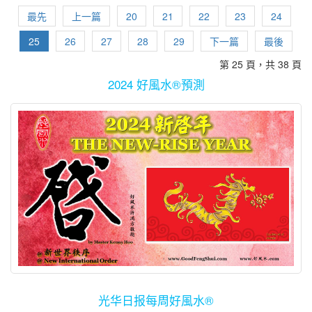
因此普遍上被认为在2019年里吉祥如意，无论在工作、事业、学业
美国股市也开始插水了！这样的局面似乎应验美国在来年可能有股
最先
上一篇
20
21
22
23
24
皆顺利，财运亨通，健康如意！可是有不少人心存疑虑，难道同年
市大调整的预言。世界各地的经济学家在此刻皆看淡明年的全球市
出生的老同学、老朋友，都在一整年里，都将有相似的生活经历或
25
26
27
28
29
下一篇
最後
场，近期马币也继续贬值间接导致各种商品价格高企不下，在薪水
未来运势吗？有人甚至继续怀疑，难道其他冲、犯、刑、害流年太
第 25 頁，共 38 頁
无法提高的当下，众人的购买能力当然也大大下降了，商家们也跟
岁，如生肖属蛇、猴、猪等生肖的人，在2019年里一定会厄运连连
着叫苦连天！ 在前路茫茫的当儿，一些面对金钱周转不灵的人甚至
2024 好風水®預測
吗？ 其实在每一年里，同样年龄的人虽然生肖一样，但由于诞生在
挺而走险涉足各项非法捷径赚钱，在被警方逮捕后皆后悔莫及，因
不同的日期与时间，因此大家的八字里的天干地支组合都所不同，
为可能永无翻身的机会了！一些想要找快钱，并且想在短期里甚至
因此都将会在该流年里经历与他人不太一样的人生经验。难怪一些
一夜之间脱离经济困境、又不敢为非作歹的人，便想尝试从赌场里
存有如此疑虑的人，对流年运程书皆嗤之以鼻！因为他们认为有关
“捞回一笔”。有者用手上有不急用的储蓄做赌本，有的则借贷信用卡
生肖流年运程的论述，只是迷信加唯恐天下不乱的人所写的谬论！
的资金，也有一些是从亲友手中借来甚至是“骗”来的 一些人在上赌
流年对个人运势的影响，当然不能完全以只占百分之12到15比重的
场前，为了增强个人运势，必定找个师傅来计算一番，以便旗开得
12生肖之趋势来作绝对性的判断或预测，然而其潜在的吉与凶之影
胜、事事顺利。如他们请教师傅帮他们计算出只在那些有“禄神”、
响，也不应该等闲视之。毕竟在达到趋吉避凶的大前提里，流年生
“财星” 等吉星，看起来赢面比较高的日子里，穿上能够加强运势颜
肖的潜在吉凶运势之影响里，也可以当做是命运管理之道所纳入的
色的衣服上赌场厮杀一番。除此，他们也常在身上带着来自五湖四
其一相关元素。 马鼠虎龙猴明年有好运 根据好风水的流年生肖分
海、各大小庙宇的招财符禄、神牌等，目的皆只是想增强在赌桌上
析，2019年的流年运程里，属马、鼠、虎、龙与猴的人将是比较大
的赢面。 我在上星期有幸在台湾及澳门政府的联合赞助下，前往澳
吉大利的！尤其是生肖属马与鼠的人，将在此年里旺财、旺丁，加
门出席《第15届世界华商高峰会》，大会结束后与来自台湾宝岛的
上有贵人助力，将无往不利，全年工商获利、名成利就，喜事重
光华日报每周好風水®
众会员朋友们畅游澳门著名旅游景点以及数大赌场。众所周知，澳
重！ 在阳历4、7与10月里出生的人，也可以被归纳为2019年里比较