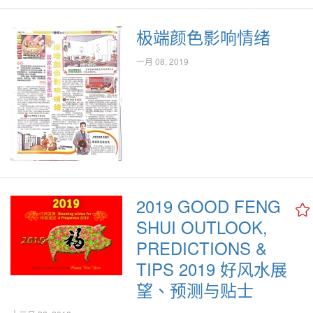
good Qi into your home this 2019 with Dulux Golden Bowls!
[www.CityPlusFM.my] [www.GoodFengShui.com]
极端颜色影响情绪
#2019GoldenBowls #DuluxGoldenBowls #GoodFengShui
#GoodQi #PutInTheWestSector #2019Dulux金饭碗 #SpicedHoney
一月 08, 2019
#CremeBrulee #AmberTones #琥珀色
2019 GOOD FENG
SHUI OUTLOOK,
PREDICTIONS &
TIPS 2019 好风水展
望、预测与贴士