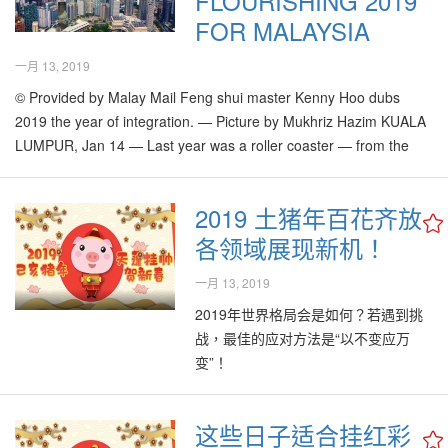
FLOURISHING 2019
FOR MALAYSIA
一月 13, 2019
© Provided by Malay Mail Feng shui master Kenny Hoo dubs
2019 the year of integration. — Picture by Mukhriz Hazim KUALA
LUMPUR, Jan 14 — Last year was a roller coaster — from the
global economic crisis to all the unexpected political events that
took place in Malaysia. I…
2019 土猪年百花齐放
各领域展现新机！
一月 13, 2019
2019年世界格局会是如何？若遇到挑
战，最佳的应对方法是“以不变应万
变”！
这些日子适合挂红彩