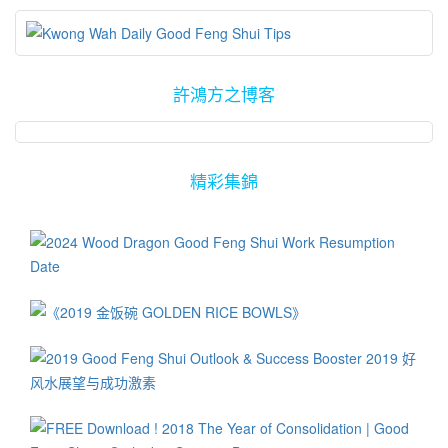
门最主要的经济来源即赌场生意，估计全澳门有超过一半的人民是
有正面气势的人，他们也被预测在2019年里，将是比较顺心顺意的
在赌场或相关行业任职！ 坊间有无数有关赌场的风水传奇故事，数
一群人，可喜可贺！尤其是生肖属马、鼠与猴的人，在目前阶段里
十年来早已让人津津乐道。比如说建立在澳门南湾畔的新葡京赌
可说是信心满满、准备冲刺了！这绝对是好事，因为根据吸引力法
场，其设计外观像个金碧辉煌的大鸟笼或蝙蝠，有人说其风水寓意
则的论点，当信心满满地憧憬未来时，当然是容易心想事成！其实
許鴻方之博客
是能够吸引并网笼来自各方的赌客，并使到他们的钱财进入赌场后
华人的传统文化以及风水法门等是实践“吸引力法则”的最高境界与方
便难以出去，促使赌场日日赢面满满。 我们也参观了在2016年开幕
法，而且是非常针对性以及带有功能性的，因此也能帮助达到“三赢”
营业的永利皇宫（Wynn Palace）赌场，它是一座位于中国特别行
的良好局面！ 当我们换另一个角度来看，那些生肖属蛇或猪的人，
政区澳门路氹城的综合式娱乐场度假村，整体工程耗资6年时间、投
精彩集錦
在2019年里一定会霉运连连吗？如果一年到头都被他人甚至自己认
资额达350亿港元！仔细研究其中的风水元素可真不少，然而就好像
为将有霉运降临，根据吸引力法则的论点，难保厄运不来！因此相
其他的赌场般其“风水”设计其实都是带有凶煞之气的，摆明就是要挫
关生肖的人们，必须马上摒除此类负面思维！ 有谓“要改运、先改
掉众赌客的豪气与气势！ 比如说进入永利皇宫的方式非常有特色：
心！”，那些被认为在2019年将会流年不利其生肖的人，其实不用过
在皇宫前面是一个非常巨大的水池，旅客在水池外乘搭免费的缆
于操心或担忧，重要的是要常保信心，明确知道在自己所从事的工
车，在设计美妙、偌大的喷水池上沿着一条大龙的尾，被龙尾扫了
作或学业上必须具备的功夫。在此段期间，必须加倍充实自身的知
一遍后婉婉转转地飞到龙口边，众人当下仿佛被龙口舔了几口，无
识、技术与能力，凡事以平常但又积极的心态处理一切事务，必可
论有多强的气势马上就被灭了，然后才在3、4层楼高的楼层下车。
帮助全年里样样皆平安顺利！ 在2019年里比较带有挑战性的月份是
这简直是先给众人一个“下龙威”后，先灭了霸气后才让众人步入赌
在阳历的2月、8月、6月、9月以及12月，在这些月份里大家只要步
场！ 正门设计皆带煞气 几乎每一间赌场的正门设计皆带有非常大的
步为营，避免做重大的决定或投资就行了。其实一部分的流年运程
煞气。由于赌场在每一天、每一刻里皆必须面对来自各赌徒们发动
书，仍带有激励人心的元素。一些风水命理师傅，在事先大略了解
的“破法”功夫，因此赌场的风水设计绝不会有“祥和”或“和谐“的感
来年各个生肖的运势时，对好的生肖加以激励话语。那些被推测为