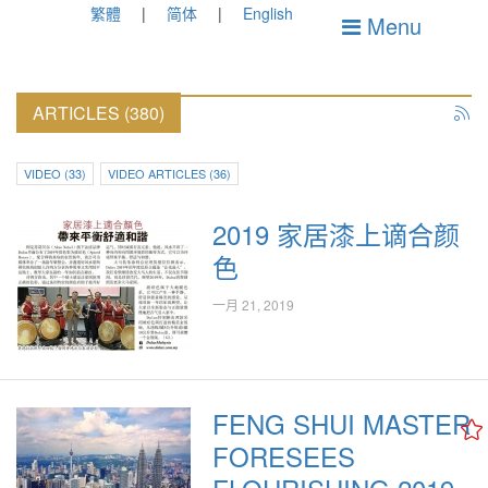
繁體
简体
English
Menu
ARTICLES (380)
VIDEO (33)
VIDEO ARTICLES (36)
2019 家居漆上谪合颜
色
一月 21, 2019
FENG SHUI MASTER
FORESEES