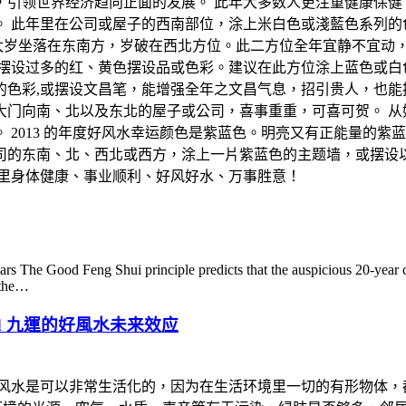
里，引领世界经济趋向正面的发展。 此年大多数人更注重健康保
 此年里在公司或屋子的西南部位，涂上米白色或淺藍色系列的
军, 太岁坐落在东南方，岁破在西北方位。此二方位全年宜静不宜
摆设过多的红、黄色摆设品或色彩。建议在此方位涂上蓝色或白
的色彩,或摆设文昌笔，能增强全年之文昌气息，招引贵人，也能
是大门向南、北以及东北的屋子或公司，喜事重重，可喜可贺。 
 2013 的年度好风水幸运颜色是紫蓝色。明亮又有正能量的
司的东南、北、西北或西方，涂上一片紫蓝色的主题墙，或摆设
年里身体健康、事业顺利、好风好水、万事胜意！
e Good Feng Shui principle predicts that the auspicious 20-year cyc
 the…
th Period 九運的好風水未来效应
实风水是可以非常生活化的，因为在生活环境里一切的有形物体，