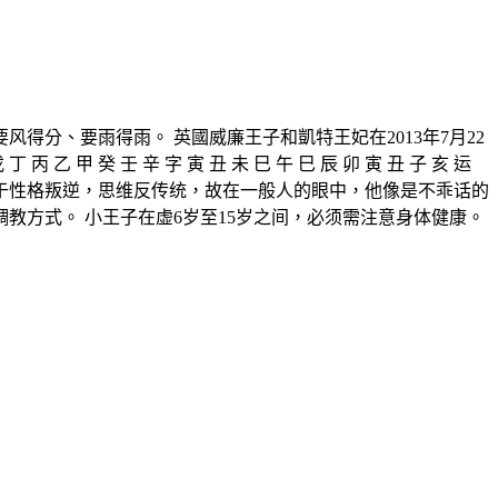
分、要雨得雨。 英國威廉王子和凱特王妃在2013年7月22
丙 乙 甲 癸 壬 辛 字 寅 丑 未 巳 午 巳 辰 卯 寅 丑 子 亥 运
。由于性格叛逆，思维反传统，故在一般人的眼中，他像是不乖话的
方式。 小王子在虚6岁至15岁之间，必须需注意身体健康。