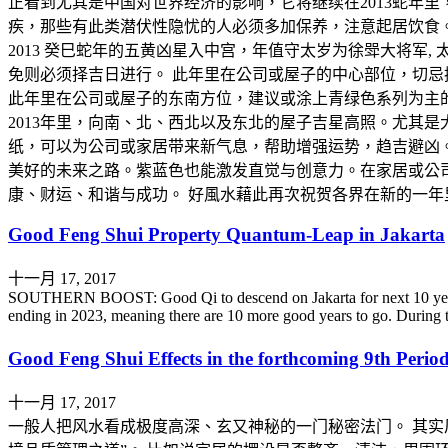
正看到尤其是中国对世界经济的影响，它将继续在2013蛇年
疾，那些有此类潜伏性隐忧的人必须多加保养，注意起居饮食。
2013 癸巳蛇年的五黄凶星入中宫，年值守太岁为徐斝大将
免则必须择吉日进行。 此年里在公司或屋子的中心部位，切忌
此年里在公司或屋子的东南方位，建议或涂上青绿色系列为主
2013年里，向南、北、西北以及东北的屋子吉星高照。尤其
纸，可以为公司或家居带来新气息，帮助增强运势，趋吉避凶。
美好的未来之路。紫蓝色也能激发直觉与创意力。在家居或公
康、财运、和谐与成功。 好風水藉此再次祝贺各界在新的一
Good Feng Shui Property Quantum-Leap in Jakarta
十一月 17, 2017
SOUTHERN BOOST: Good Qi to descend on Jakarta for next 10 years Th
ending in 2023, meaning there are 10 more good years to go. During
Good Feng Shui Effects in the forthcoming 9
十一月 17, 2017
一般人把风水看成极度高深、玄又神秘的一门秘密法门。 其