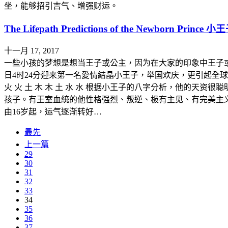
坐，能够招引吉气、增强财运。
The Lifepath Predictions of the Newborn Princ
十一月 17, 2017
一些小孩的梦想是想当王子或公主，因为在大家的印象中王子或
日4时24分迎来第一名愛情結晶小王子，举国欢庆，更引起全球瞩目。 日元 （虚岁）
火 火 土 木 木 土 水 水 根据小王子的八字分析，他的
孩子。有王室血統的他性格强烈、叛逆、极有主见、有完美主义
由16岁起，运气逐渐转好…
最先
上一篇
29
30
31
32
33
34
35
36
37