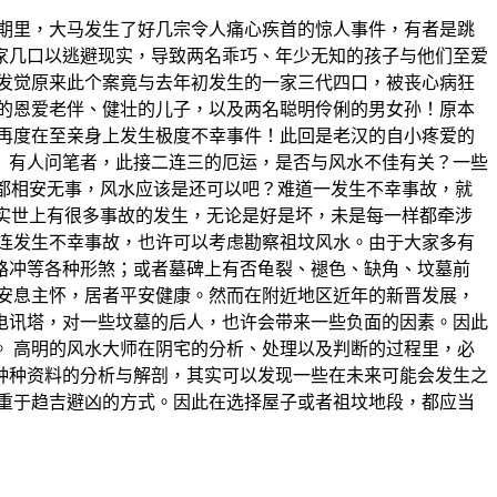
期里，大马发生了好几宗令人痛心疾首的惊人事件，有者是跳
家几口以逃避现实，导致两名乖巧、年少无知的孩子与他们至爱
发觉原来此个案竟与去年初发生的一家三代四口，被丧心病狂
老的恩爱老伴、健壮的儿子，以及两名聪明伶俐的男女孙！原本
再度在至亲身上发生极度不幸事件！此回是老汉的自小疼爱的
！ 有人问笔者，此接二连三的厄运，是否与风水不佳有关？一些
的都相安无事，风水应该是还可以吧？难道一发生不幸事故，就
其实世上有很多事故的发生，无论是好是坏，未是每一样都牵涉
连发生不幸事故，也许可以考虑勘察祖坟风水。由于大家多有
路冲等各种形煞；或者墓碑上有否龟裂、褪色、缺角、坟墓前
安息主怀，居者平安健康。然而在附近地区近年的新晋发展，
电讯塔，对一些坟墓的后人，也许会带来一些负面的因素。因此
 高明的风水大师在阴宅的分析、处理以及判断的过程里，必
种种资料的分析与解剖，其实可以发现一些在未来可能会发生之
重于趋吉避凶的方式。因此在选择屋子或者祖坟地段，都应当