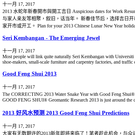
十一月 17, 2017
2013 水蛇年新春開市與開工吉日 Auspicious dates for Work Re
与家人亲友等相聚，叙旧，话当年。 新春佳节后，选择吉日开
家开市或开工。 Plan for your 2013 Chinese Lunar New Year holidays? To r
Seri Kembangan - The Emerging Jewel
十一月 17, 2017
Most people will link quite naturally Seri Kembangan with Universiti
shoe-makers, small-scale furniture and carpentry factories, and traf
Good Feng Shui 2013
十一月 17, 2017
The CORRECTING 2013 Water Snake Year with Good Feng Shui®
GOOD FENG SHUI® Geomantic Research 2013 is just around the corner
2013 好风水预测 2013 Good Feng Shui Predictions
十一月 17, 2017
大家有无数期许的2013新年即将来临了！笔者趁此机会，与众