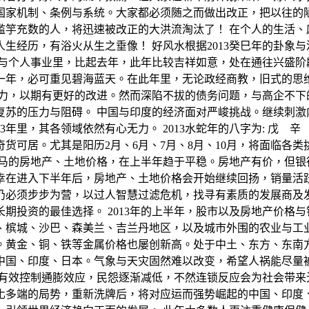
国家机制、条例与系统。大家都必须随之而做出改正，把以往的
滥竽充数的人，将迅速被改正的大洪流淘汰了！ 在个人的生活、
生经历，有浴火从生之垂像！ 好风水根据2013癸巳年的卦象
与个人事业里，比起去年，此年比较吉祥如意，处在通往兴盛阶
一年，必可重见碧海蓝天。在此年里，无论政经商教，旧式的思
努力，以期有更好的改进。然而深陷不拔的债务问题，与高企不下
复苏的压力与阻碍。 中国与印度的经济面对严峻挑战。继续刺激
年里，其各领域依然有心无力。 2013水蛇年的八字为: 戊 辛 
货可居。尤其是阳历2月、6月、7月、8月、10月，将面临各
 大马的房地产、土地价格，在上半年趋于平稳。房地产有价，但
幸在进入下半年后，房地产、土地价格会开始继续回扬，销量活跃
仍必须步步为营，以过人智慧过滤危机，找寻有素质的发展商及
期投资的最佳选择。 2013年的上半年，股市以及房地产价格
、槟城、沙巴、森美兰、吉兰丹地区，以及城市外围的农业与工业
。黄金、铜、铁等金属价格也屡创新高。处于中土、东方、东南
中国、印度、日本。气象与天灾固然难以改变，希望人祸能尽量
够有效控制通膨效应，民怨逐渐减低，不然连锁反应会为社会带来无
变化多端的局势，重新洗牌后，将对应运而强势崛起的中国、印