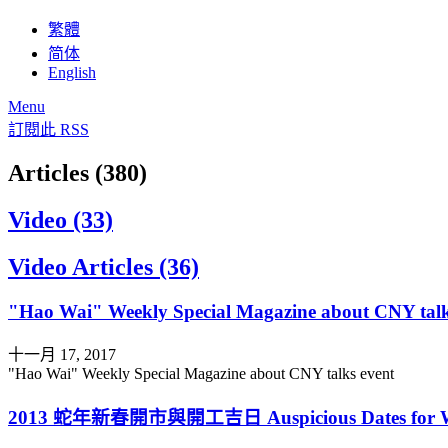
繁體
简体
English
Menu
訂閱此 RSS
Articles (380)
Video (33)
Video Articles (36)
"Hao Wai" Weekly Special Magazine about CNY talk
十一月 17, 2017
"Hao Wai" Weekly Special Magazine about CNY talks event
2013 蛇年新春開市與開工吉日 Auspicious Dates for Work 