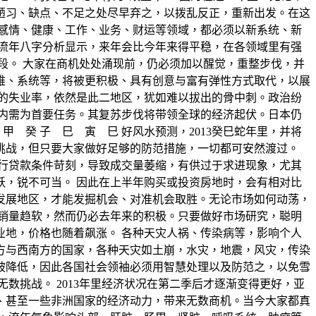
陋习、缺点、不足之处尽早弃之，以拨乱反正，重新出发。在这
感情、健康、工作、业务、财运等领域，都必须以新系统、新
与流年八字分析显示，来年会比今年来得平稳，在各领域里有强
段。 大家在商机处处涌现前，仍必须加以醒觉，重整步伐，并
维、系统等，将被更积极、具有创意与富有弹性方式取代，以展
的失业率，依然是此二地区，犹如难以拔出的骨中刺。政治纷
内需为首要任务。其复苏步伐将带领全球的经济起伏。日本仍
甲 癸 子 巳 寅 巳 好风水预测，2013癸巳蛇年里，并将
类挑战，但只要大家做好足够的防范措施，一切都可安然渡过。
银行贷款条件苛刻，导致成交量萎缩，有供过于求进现象，尤其
，锐不可当。 因此在上半年购买或投资房地时，会有相对比
发展地区，才能发掘机会、对准机会取胜。无论市场如何动荡，
与销量趋软，然而仍必去年来的积极。只要做好市场研究，聪明
地，价格也随着飙涨。 各种天灾人祸、传染病等，影响个人
方与西南方的国家，各种天灾如土崩，水灾，地震，风灾，传染
被降低，因此各国社会领袖必须用智慧处理以及防范之，以免雪
数挑战。 2013年里经济状况在第二季后才逐渐变得更好，亚
度、甚至一些非洲国家的经济动力，带来无数商机。当今大家都真