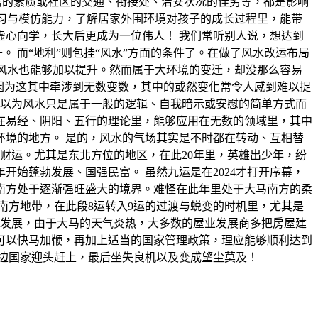
居的素质或社区的交通、衔接处、治安状况的佳劣等，都是影响
学习与模仿能力，了解居家外围环境对孩子的成长过程里，能带
心向学，长大后更成为一位伟人！ 我们常听别人说，想达到
 而“地利”则包挂“风水”方面的条件了。在做了风水改运布局
的风水也能够加以提升。然而属于大环境的变迁，却没那么容易
因为这其中牵涉到无数变数，其中的或然变化常令人感到难以捉
误以为风水只是属于一般的逻辑、自我暗示或安慰的简单方式而
在易经、阴阳、五行的理论里，能够应用在无数的领域里，其中
环境的地方。 是的，风水的气场其实是不时都在转动、互相替
方旺财运。尤其是东北方位的地区，在此20年里，英雄出少年，纷
开始蓬勃发展、国强民富。 虽然九运是在2024才打开序幕，
始，南方处于逐渐强旺盛大的境界。难怪在此年里处于大马南方的柔
南方地带，在此段8运转入9运的过渡与蜕变的时机里，尤其是
勃发展，由于大马的天气炎热，大多数的屋业发展商多把房屋建
可以快马加鞭，再加上适当的国家管理政策，理应能够顺利达到
边国家迎头赶上，最后坐失良机以及变成望尘莫及！