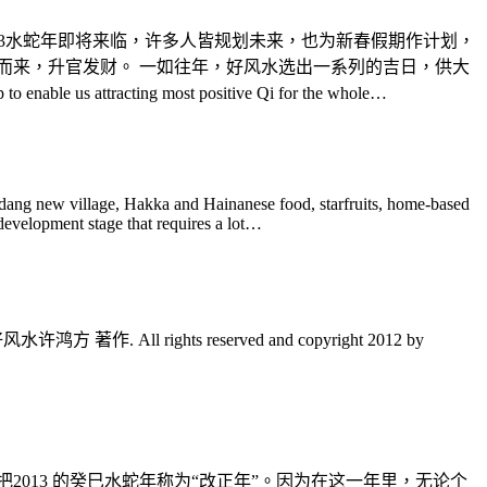
e Year Holidays 2013水蛇年即将来临，许多人皆规划未来，也为新春假期作计划，
滚而来，升官发财。 一如往年，好风水选出一系列的吉日，供大
 enable us attracting most positive Qi for the whole…
rdang new village, Hakka and Hainanese food, starfruits, home-based
development stage that requires a lot…
好风水许鸿方 著作. All rights reserved and copyright 2012 by
2013 的癸巳水蛇年称为“改正年”。因为在这一年里，无论个