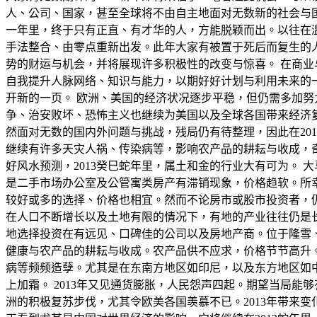
人、公司、国家，甚至全球将不由自主地面对无数新的社会与
一年里，终于只有正直、有才华的人，方能脱颖而出。以往在
手法整合、由零点重新出发。此年大家有被置于死后而复生的人
势的财运与机会，并将展现许多积极性的改变与惊喜。 在商业
自我提升人脉网络、知识与能力，以期好好计划与利用未来的
开新的一页。 欧洲、美国的经济状况逐步平稳，但仍需多加
争、治安败坏、恐怖主义也继续为美国以及全球各国带来经济
然面对无数的国内外问题与挑战，残局仍有待整理，因此在2013
继续有许多天灾人祸、传染病等，影响农产品的耕耘与收成，奇
好风水预测，2013癸巳蛇年里，属土和金的行业大有可为。
是二手市场办公室及公管寓类房产有滞销现象，价格趋软。所
较好或多的选择、价格也相宜。然而不论房市或股市投资者，
在人口不断增长以及土地有限的情况下，有地的产业往往仍是长
地选择投资在有远见、口碑佳的公司以及房地产商。位于隆雪
健康与农产品的耕耘与收成。农产品供不应求，价格节节高升
病等频频造孽。尤其是在东南方地区如印尼，以及东方地区如
上加霜。 2013年又见通货膨胀，人民怨声四起。期望当局能
洲的积极复苏步伐，尤其令欧美各国羡慕不已。2013年带来