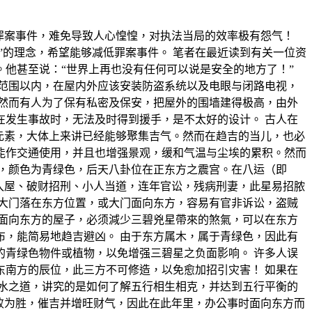
罪案事件，难免导致人心惶惶，对执法当局的效率极有怨气！
”的理念，希望能够减低罪案事件。 笔者在最近读到有关一位资
他甚至说：“世界上再也没有任何可以说是安全的地方了！”
范围以内，在屋内外应该安装防盗系统以及电眼与闭路电视，
然而有人为了保有私密及保安，把屋外的围墙建得极高，由外
发生事故时，无法及时得到援手，是不太好的设计。 古人在
元素，大体上来讲已经能够聚集吉气。然而在趋吉的当儿，也必
能作交通使用，并且也增强景观，缓和气温与尘埃的累积。然而
木，颜色为青绿色，后天八卦位在正东方之震宫。在八运（即
盗贼入屋、破财招刑、小人当道，连年官讼，残病刑妻，此星易招脓
大门落在东方位置，或大门面向东方，容易有官非诉讼，盗贼
面向东方的屋子，必须減少三碧兇星帶來的煞氣，可以在东方
，能简易地趋吉避凶。 由于东方属木，属于青绿色，因此有
青绿色物件或植物，以免增强三碧星之负面影响。 许多人误
东南方的辰位，此三方不可修造，以免愈加招引灾害！ 如果在
水之道，讲究的是如何了解五行相生相克，并达到五行平衡的
败为胜，催吉并增旺财气，因此在此年里，办公事时面向东方而