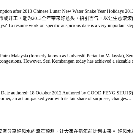
sumption after 2013 Chinese Lunar New Water Snak
市或开工，能为2013全年带来好意头，招引吉气，以让生意滚
esume work on specific auspicious date is a very important step to
 Putra Malaysia (formerly known as Universiti Pertanian Malaysia), Se
fic congestions. However, Seri Kembangan today has achieved a sizeable 
 Date authored: 18 October 2012 Authored by GOOD FENG SHUI 
, an action-packed year with its fair share of surprises, changes…
读者分享好风水的流年预测，让大家在新年前计划未来。 好风水把