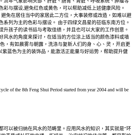
健。流年气象影响头部、肝脏、肠胃、肾脏、呼吸系统、肿瘤等
色彩与摆设,避免红色或黄色，可以帮助减低上述健康风险。
动，避免在居住当中的家居此二方位，大事装修或改造，如难以避
色系列为主的色彩与摆设。 由于四绿文昌星的莅临东南方位。
提升孩子的读书运与考取佳绩，并且也可以大家的工作创意。
从好风水的角度来探讨，在适当的方位涂上适当的颜色漆料或墙
紫蓝色，有如晨雾与朝露，洗涤与复新人们的身、心、灵，开启更
以紫蓝色为主的装饰品，能激活正能量与好运势，帮助提升健
le of the 8th Feng Shui Period started from year 2004 and will be
都可以被归纳在风水的范畴里。应用风水的知识，其实就是“环