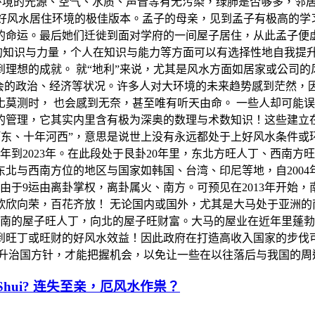
围环境的光源、空气、水质、声音等有无污染，绿肺是否够多，邻
择好风水居住环境的极佳版本。孟子的母亲，见到孟子有极高的
的命运。最后她们迁徙到面对学府的一间屋子居住，从此孟子便虚
的知识与力量，个人在知识与能力等方面可以有选择性地自我提升。
理想的成就。 就“地利”来说，尤其是风水方面如居家或公司
社会的政治、经济等状况。许多人对大环境的未来趋势感到茫然，
莫测时， 也会感到无奈，甚至唯有听天由命。 一些人却可能
的管理，它其实内里含有极为深奥的数理与术数知识！这些建立
年河东、十年河西”，意思是说世上没有永远都处于上好风水条件或
4年到2023年。在此段处于艮卦20年里，东北方旺人丁、西南
与西南方位的地区与国家如韩国、台湾、印尼等地，自2004年
。由于9运由离卦掌权，离卦属火、南方。可预见在2013年开
欣向荣，百花齐放！ 无论国内或国外，尤其是大马处于亚洲的
，向南的屋子旺人丁，向北的屋子旺财富。大马的屋业在近年里蓬
到旺丁或旺财的好风水效益！因此政府在打造高收入国家的步伐
提升治国方针，才能把握机会，以免让一些在以往落后与我国的周
Bad Feng Shui? 连失至亲，厄风水作祟？