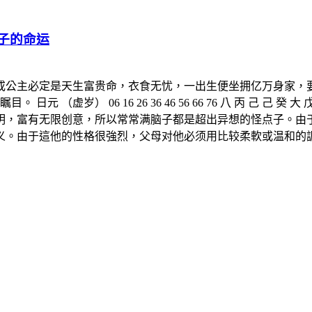
e 小王子的命运
公主必定是天生富贵命，衣食无忧，一出生便坐拥亿万身家，要风得
 06 16 26 36 46 56 66 76 八 丙 己 己 癸 大 戊 丁 
天资很聪明，富有无限创意，所以常常满脑子都是超出异想的怪点子
。由于這他的性格很強烈，父母对他必须用比较柔軟或温和的調教