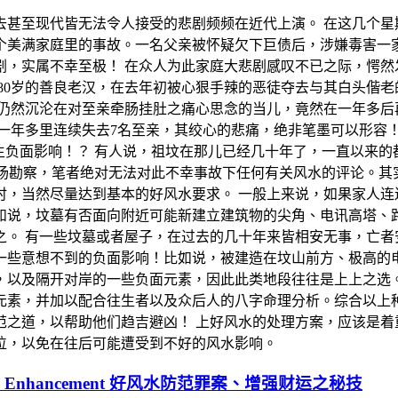
去甚至现代皆无法令人接受的悲剧频频在近代上演。 在这几个星
个美满家庭里的事故。一名父亲被怀疑欠下巨债后，涉嫌毒害一
剧，实属不幸至极！ 在众人为此家庭大悲剧感叹不已之际，愕然
80岁的善良老汉，在去年初被心狠手辣的恶徒夺去与其白头偕
在仍然沉沦在对至亲牵肠挂肚之痛心思念的当儿，竟然在一年多后
一年多里连续失去7名至亲，其绞心的悲痛，绝非笔墨可以形容
生负面影响！？ 有人说，祖坟在那儿已经几十年了，一直以来
现场勘察，笔者绝对无法对此不幸事故下任何有关风水的评论。
时，当然尽量达到基本的好风水要求。 一般上来说，如果家人连
如说，坟墓有否面向附近可能新建立建筑物的尖角、电讯高塔、
之。 有一些坟墓或者屋子，在过去的几十年来皆相安无事，亡者
一些意想不到的负面影响！比如说，被建造在坟山前方、极高的
，以及隔开对岸的一些负面元素，因此此类地段往往是上上之选。
元素，并加以配合往生者以及众后人的八字命理分析。综合以上
范之道，以帮助他们趋吉避凶！ 上好风水的处理方案，应该是着
位，以免在往后可能遭受到不好的风水影响。
 & Wealth Enhancement 好风水防范罪案、增强财运之秘技