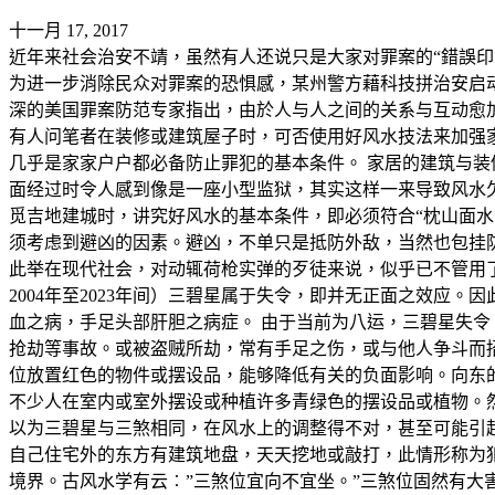
十一月 17, 2017
近年来社会治安不靖，虽然有人还说只是大家对罪案的“錯誤
为进一步消除民众对罪案的恐惧感，某州警方藉科技拼治安启动
深的美国罪案防范专家指出，由於人与人之间的关系与互动愈
有人问笔者在装修或建筑屋子时，可否使用好风水技法来加强
几乎是家家户户都必备防止罪犯的基本条件。 家居的建筑与
面经过时令人感到像是一座小型监狱，其实这样一来导致风水
觅吉地建城时，讲究好风水的基本条件，即必须符合“枕山面
须考虑到避凶的因素。避凶，不单只是抵防外敌，当然也包挂
此举在现代社会，对动辄荷枪实弹的歹徒来说，似乎已不管用了
2004年至2023年间）三碧星属于失令，即并无正面之效应
血之病，手足头部肝胆之病症。 由于当前为八运，三碧星失
抢劫等事故。或被盗贼所劫，常有手足之伤，或与他人争斗而
位放置红色的物件或摆设品，能够降低有关的负面影响。向东
不少人在室内或室外摆设或种植许多青绿色的摆设品或植物。
以为三碧星与三煞相同，在风水上的调整得不对，甚至可能引起
自己住宅外的东方有建筑地盘，天天挖地或敲打，此情形称为
境界。古风水学有云︰”三煞位宜向不宜坐。”三煞位固然有