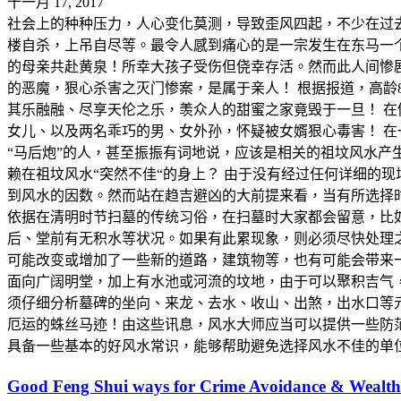
十一月 17, 2017
社会上的种种压力，人心变化莫测，导致歪风四起，不少在过
楼自杀，上吊自尽等。最令人感到痛心的是一宗发生在东马一
的母亲共赴黄泉！所幸大孩子受伤但侥幸存活。然而此人间惨
的恶魔，狠心杀害之灭门惨案，是属于亲人！ 根据报道，高龄
其乐融融、尽享天伦之乐，羡众人的甜蜜之家竟毁于一旦！ 
女儿、以及两名乖巧的男、女外孙，怀疑被女婿狠心毒害！ 在
“马后炮”的人，甚至振振有词地说，应该是相关的祖坟风水产
赖在祖坟风水“突然不佳“的身上？ 由于没有经过任何详细的
到风水的因数。然而站在趋吉避凶的大前提来看，当有所选择
依据在清明时节扫墓的传统习俗，在扫墓时大家都会留意，比
后、堂前有无积水等状况。如果有此累现象，则必须尽快处理
可能改变或增加了一些新的道路，建筑物等，也有可能会带来
面向广阔明堂，加上有水池或河流的坟地，由于可以聚积吉气
须仔细分析墓碑的坐向、来龙、去水、收山、出煞，出水口等
厄运的蛛丝马迹！由这些讯息，风水大师应当可以提供一些防
具备一些基本的好风水常识，能够帮助避免选择风水不佳的单
Good Feng Shui ways for Crime Avoidance