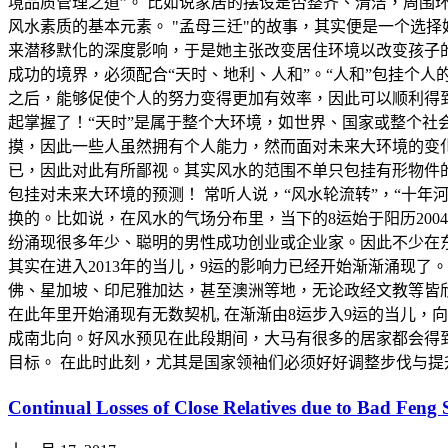
境品质管理之道”。 比如说家居的摆设是否整齐、清洁，周
风水素质的基本元素。 "孟母三迁"的故事，其实便是一个选
来潜移默化的深度影响，于是她主张改变居住环境以改变孩子
成功的境界，必须配合“天时、地利、人和”。“人和”包挂个人
之后，能够促使个人的努力变得更加有效率，因此可以顺利得到
起掌握了！“天时”是属于整个大环境，如世界、国家或整个
摸，因此一些人虽然拥有个人能力，然而面对未来大环境的变化
已，因此对此有所鄙视。其实风水的范围不单只包挂有形物件
包挂对未来大环境的预测！ 常听人说，“风水轮流转”，“十
换的。比如说，在风水的气场分布里，当下的8运始于阳历200
纷涌现很多年少、聪明的男性成功创业或企业家。因此不少在东北
其实在进入2013年的当儿，9运的影响力已经开始渐渐涌现了
佛、星加坡、印尼雅加达，甚至澳洲等地，无论政经文教等皆欣
在此年里开始涌现有无数契机, 在渐渐由8运步入9运的当儿
成南北向。好风水预见在此段期间，大马有很多的居家都会得
目标。 在此时此刻，尤其是国家领袖们必须好好调整步伐与
Continual Losses of Close Relatives due to 