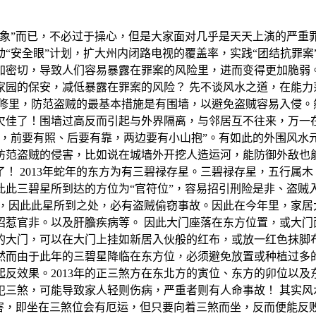
印象”而已，不必过于操心，但是大家面对几乎是天天上演的严重
“安全眼”计划，扩大州内闭路电视的覆盖率，实践“团结抗罪案
加密切，导致人们容易暴露在罪案的风险里，进而变得更加脆弱。
家园的保安，减低暴露在罪案的风险？ 先不谈风水之道，在能力
装修里，防范盗贼的最基本措施是有围墙，以避免盗贼容易入侵。
欠佳了！围墙过高反而引起与外界隔离，与邻居互不往来，万一在
水，前要有照、后要有靠，两边要有小山抱”。有如此的外围风水
防范盗贼的侵害，比如说在城墙外开挖人造运河，能防御外敌也
！ 2013年蛇年的东方为有三碧禄存星。三碧禄存星，五行属
。因此此三碧星所到达的方位为“官符位”，容易招引刑险是非、
令，因此此星所到之处，必有盗贼偷窃事故。因此在今年里，家居
招惹官非。以及肝膽疾病等。 因此大门座落在东方位置，或大门
的大门，可以在大门上挂如新居入伙般的红布，或放一红色抹脚布
然而由于此年的三碧星降临在东方位，必须避免放置或种植过多的
反效果。2013年的正三煞方在东北方的寅位、东方的卯位以及
犯三煞，可能导致家人轻则伤病，严重者则有人命事故！ 其实风
大害，即坐在三煞位会有厄运，但只要向着三煞而坐，反而便能反