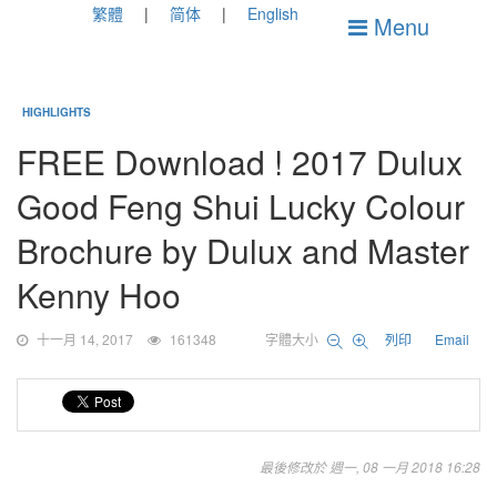
繁體
简体
English
Menu
HIGHLIGHTS
FREE Download ! 2017 Dulux
Good Feng Shui Lucky Colour
Brochure by Dulux and Master
Kenny Hoo
十一月 14, 2017
161348
字體大小
列印
Email
最後修改於 週一, 08 一月 2018 16:28