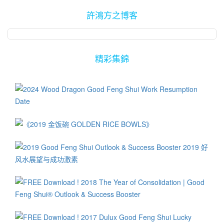
許鴻方之博客
精彩集錦