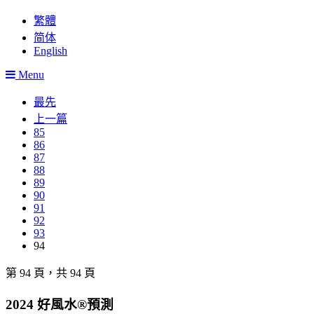
繁體
简体
English
Menu
最先
上一篇
85
86
87
88
89
90
91
92
93
94
第 94 頁，共 94 頁
2024 好風水®預測