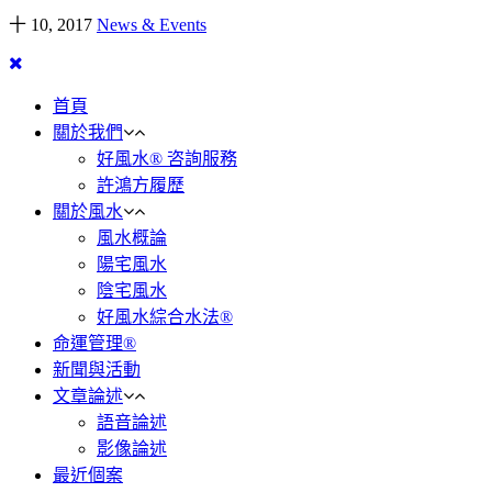
十 10, 2017
News & Events
首頁
關於我們
好風水® 咨詢服務
許鴻方履歷
關於風水
風水概論
陽宅風水
陰宅風水
好風水綜合水法®
命運管理®
新聞與活動
文章論述
語音論述
影像論述
最近個案