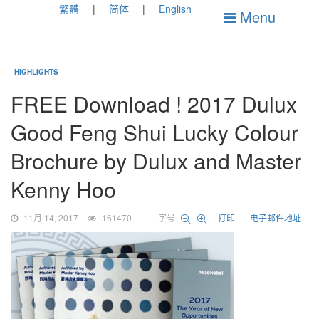
繁體
简体
English
Menu
HIGHLIGHTS
FREE Download ! 2017 Dulux
Good Feng Shui Lucky Colour
Brochure by Dulux and Master
Kenny Hoo
11月 14, 2017
161470
字号
打印
电子邮件地址