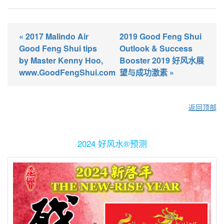
« 2017 Malindo Air
2019 Good Feng Shui
Good Feng Shui tips
Outlook & Success
by Master Kenny Hoo,
Booster 2019 好风水展
www.GoodFengShui.com
望与成功激素 »
返回顶部
2024 好风水®预测