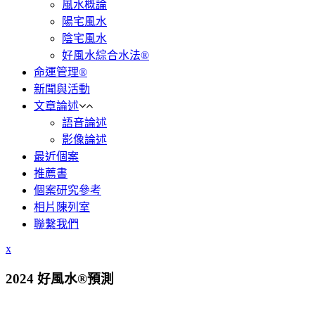
風水概論
陽宅風水
陰宅風水
好風水綜合水法®
命運管理®
新聞與活動
文章論述
語音論述
影像論述
最近個案
推薦書
個案研究參考
相片陳列室
聯繫我們
x
2024 好風水®預測