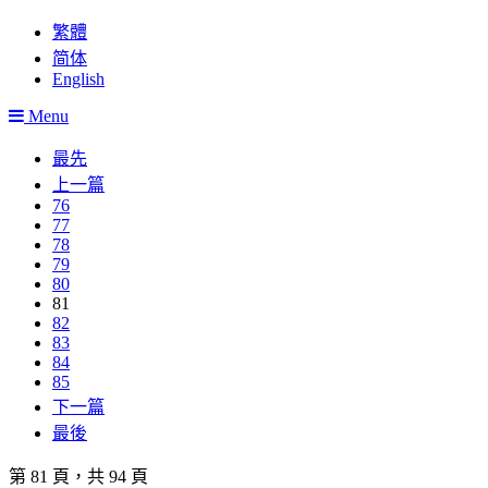
繁體
简体
English
Menu
最先
上一篇
76
77
78
79
80
81
82
83
84
85
下一篇
最後
第 81 頁，共 94 頁